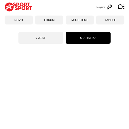
Prijava
Otvori profi
Ot
NOVO
FORUM
MOJE TEME
TABELE
VIJESTI
STATISTIKA