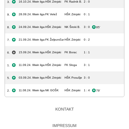
16.10.24.
Wwin liga
HŠK Zrinjski
FK Radnik B.
2 : 0
3.
28.09.24.
Wwin liga
FK Velež
HŠK Zrinjski
0 : 1
9.
24.09.24.
Wwin liga
HŠK Zrinjski
NK Široki B.
3 : 0
8.
85'
21.09.24.
Wwin liga
FK Željezničar
HŠK Zrinjski
0 : 2
7.
15.09.24.
Wwin liga
HŠK Zrinjski
FK Borac
1 : 1
6.
11.09.24.
Wwin liga
HŠK Zrinjski
FK Sloga
3 : 1
1.
03.09.24.
Wwin liga
HŠK Zrinjski
HŠK Posušje
3 : 0
5.
11.08.24.
Wwin liga
NK GOŠK
HŠK Zrinjski
1 : 4
2.
79'
KONTAKT
IMPRESSUM