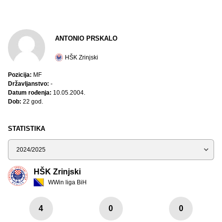
ANTONIO PRSKALO
HŠK Zrinjski
Pozicija:
MF
Državljanstvo:
-
Datum rođenja:
10.05.2004.
Dob:
22 god.
STATISTIKA
Sezona
HŠK Zrinjski
WWin liga BiH
4
0
0