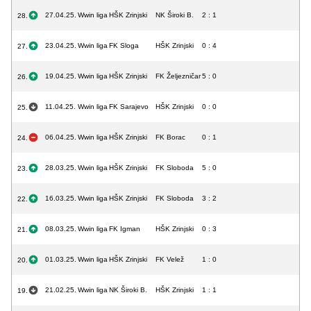
27.04.25.
Wwin liga
HŠK Zrinjski
NK Široki B.
2 : 1
28.
23.04.25.
Wwin liga
FK Sloga
HŠK Zrinjski
0 : 4
27.
19.04.25.
Wwin liga
HŠK Zrinjski
FK Željezničar
5 : 0
26.
11.04.25.
Wwin liga
FK Sarajevo
HŠK Zrinjski
0 : 0
25.
06.04.25.
Wwin liga
HŠK Zrinjski
FK Borac
0 : 1
24.
28.03.25.
Wwin liga
HŠK Zrinjski
FK Sloboda
5 : 0
23.
16.03.25.
Wwin liga
HŠK Zrinjski
FK Sloboda
3 : 2
22.
08.03.25.
Wwin liga
FK Igman
HŠK Zrinjski
0 : 3
21.
01.03.25.
Wwin liga
HŠK Zrinjski
FK Velež
1 : 0
20.
21.02.25.
Wwin liga
NK Široki B.
HŠK Zrinjski
1 : 1
19.