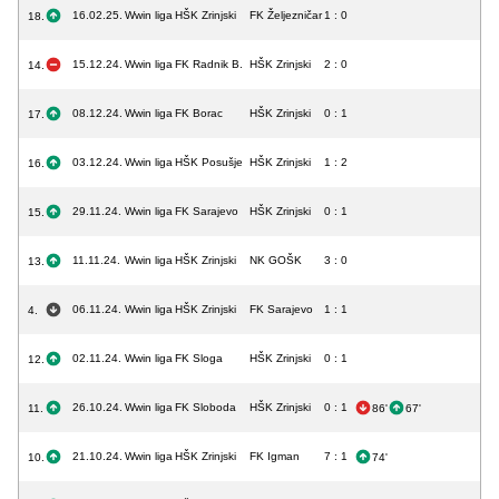
16.02.25.
Wwin liga
HŠK Zrinjski
FK Željezničar
1 : 0
18.
15.12.24.
Wwin liga
FK Radnik B.
HŠK Zrinjski
2 : 0
14.
08.12.24.
Wwin liga
FK Borac
HŠK Zrinjski
0 : 1
17.
03.12.24.
Wwin liga
HŠK Posušje
HŠK Zrinjski
1 : 2
16.
29.11.24.
Wwin liga
FK Sarajevo
HŠK Zrinjski
0 : 1
15.
11.11.24.
Wwin liga
HŠK Zrinjski
NK GOŠK
3 : 0
13.
06.11.24.
Wwin liga
HŠK Zrinjski
FK Sarajevo
1 : 1
4.
02.11.24.
Wwin liga
FK Sloga
HŠK Zrinjski
0 : 1
12.
26.10.24.
Wwin liga
FK Sloboda
HŠK Zrinjski
0 : 1
11.
86'
67'
21.10.24.
Wwin liga
HŠK Zrinjski
FK Igman
7 : 1
10.
74'