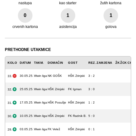
nastupa
kao starter
žutih kartona
0
1
1
crvenih kartona
asistencija
golova
PRETHODNE UTAKMICE
KOLO
DATUM
TAKM.
DOMAĆIN
GOST
REZ.
ZAMJENA
ŽK
ŽCK
CK
A
30.05.25.
Wwin liga
NK GOŠK
HŠK Zrinjski
3 : 2
33.
25.05.25.
Wwin liga
HŠK Zrinjski
FK Igman
3 : 0
32.
17.05.25.
Wwin liga
HŠK Posušje
HŠK Zrinjski
1 : 2
31.
10.05.25.
Wwin liga
HŠK Zrinjski
FK Radnik B.
5 : 0
30.
03.05.25.
Wwin liga
FK Velež
HŠK Zrinjski
0 : 1
29.