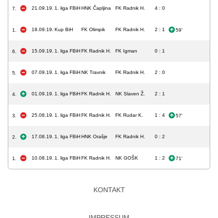
21.09.19.
1. liga FBiH
HNK Čapljina
FK Radnik H.
4 : 0
7.
18.09.19.
Kup BiH
FK Olimpik
FK Radnik H.
2 : 1
1.
59'
15.09.19.
1. liga FBiH
FK Radnik H.
FK Igman
0 : 1
6.
07.09.19.
1. liga FBiH
NK Travnik
FK Radnik H.
2 : 0
5.
01.09.19.
1. liga FBiH
FK Radnik H.
NK Slaven Ž.
2 : 1
4.
25.08.19.
1. liga FBiH
FK Radnik H.
FK Rudar K.
1 : 4
3.
57'
17.08.19.
1. liga FBiH
HNK Orašje
FK Radnik H.
0 : 2
2.
10.08.19.
1. liga FBiH
FK Radnik H.
NK GOŠK
1 : 2
1.
71'
KONTAKT
IMPRESSUM