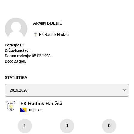
ARMIN BIJEDIĆ
FK Radnik Hadžići
Pozicija:
DF
Državljanstvo:
-
Datum rođenja:
05.02.1998.
Dob:
28 god.
STATISTIKA
Sezona
FK Radnik Hadžići
Kup BiH
1
0
0