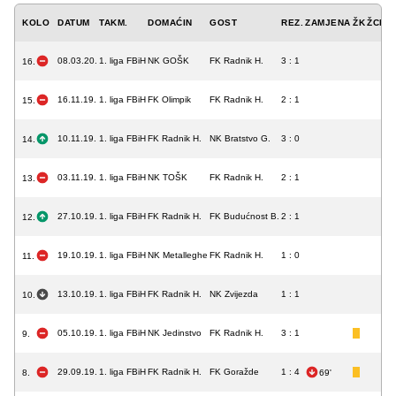
KOLO
DATUM
TAKM.
DOMAĆIN
GOST
REZ.
ZAMJENA
ŽK
ŽCK
C
08.03.20.
1. liga FBiH
NK GOŠK
FK Radnik H.
3 : 1
16.
16.11.19.
1. liga FBiH
FK Olimpik
FK Radnik H.
2 : 1
15.
10.11.19.
1. liga FBiH
FK Radnik H.
NK Bratstvo G.
3 : 0
14.
03.11.19.
1. liga FBiH
NK TOŠK
FK Radnik H.
2 : 1
13.
27.10.19.
1. liga FBiH
FK Radnik H.
FK Budućnost B.
2 : 1
12.
19.10.19.
1. liga FBiH
NK Metalleghe
FK Radnik H.
1 : 0
11.
13.10.19.
1. liga FBiH
FK Radnik H.
NK Zvijezda
1 : 1
10.
05.10.19.
1. liga FBiH
NK Jedinstvo
FK Radnik H.
3 : 1
9.
29.09.19.
1. liga FBiH
FK Radnik H.
FK Goražde
1 : 4
8.
69'