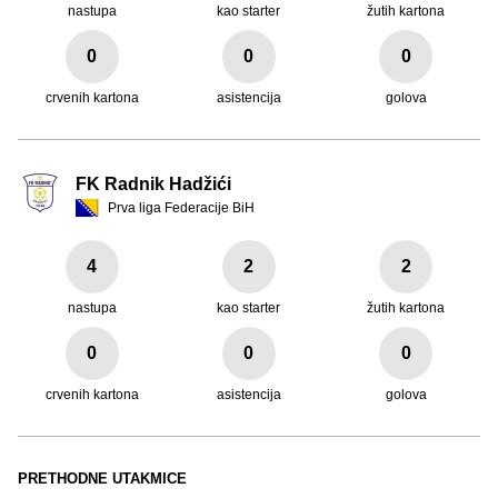
nastupa
kao starter
žutih kartona
0
0
0
crvenih kartona
asistencija
golova
FK Radnik Hadžići
Prva liga Federacije BiH
4
2
2
nastupa
kao starter
žutih kartona
0
0
0
crvenih kartona
asistencija
golova
PRETHODNE UTAKMICE