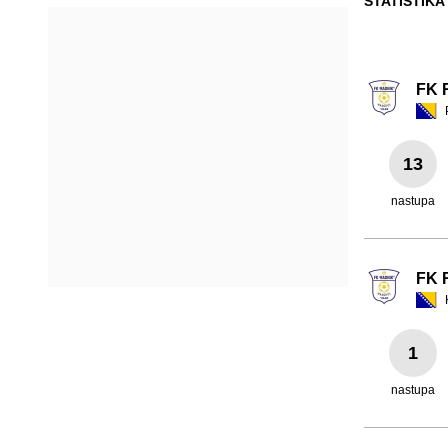
STATISTIKA
FK 
13
nastupa
FK 
1
nastupa