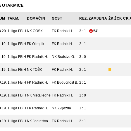
 UTAKMICE
UM
TAKM.
DOMAĆIN
GOST
REZ.
ZAMJENA
ŽK
ŽCK
CK
3.20.
1. liga FBiH
NK GOŠK
FK Radnik H.
3 : 1
54'
.19.
1. liga FBiH
FK Olimpik
FK Radnik H.
2 : 1
.19.
1. liga FBiH
FK Radnik H.
NK Bratstvo G.
3 : 0
.19.
1. liga FBiH
NK TOŠK
FK Radnik H.
2 : 1
0.19.
1. liga FBiH
FK Radnik H.
FK Budućnost B.
2 : 1
0.19.
1. liga FBiH
NK Metalleghe
FK Radnik H.
1 : 0
0.19.
1. liga FBiH
FK Radnik H.
NK Zvijezda
1 : 1
0.19.
1. liga FBiH
NK Jedinstvo
FK Radnik H.
3 : 1