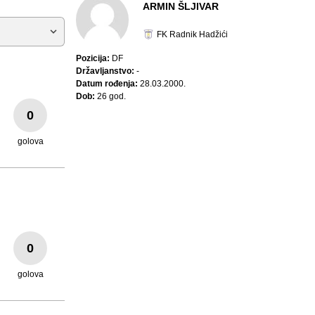
ARMIN ŠLJIVAR
FK Radnik Hadžići
Pozicija:
DF
Državljanstvo:
-
Datum rođenja:
28.03.2000.
Dob:
26 god.
0
golova
0
golova