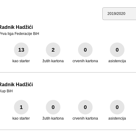
Sezona
Radnik Hadžići
Prva liga Federacije BiH
13
2
0
0
kao starter
žutih kartona
crvenih kartona
asistencija
Radnik Hadžići
Kup BiH
1
0
0
0
kao starter
žutih kartona
crvenih kartona
asistencija