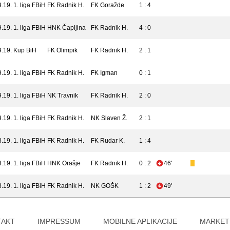
9.19.
1. liga FBiH
FK Radnik H.
FK Goražde
1 : 4
9.19.
1. liga FBiH
HNK Čapljina
FK Radnik H.
4 : 0
9.19.
Kup BiH
FK Olimpik
FK Radnik H.
2 : 1
9.19.
1. liga FBiH
FK Radnik H.
FK Igman
0 : 1
9.19.
1. liga FBiH
NK Travnik
FK Radnik H.
2 : 0
9.19.
1. liga FBiH
FK Radnik H.
NK Slaven Ž.
2 : 1
8.19.
1. liga FBiH
FK Radnik H.
FK Rudar K.
1 : 4
8.19.
1. liga FBiH
HNK Orašje
FK Radnik H.
0 : 2
46'
8.19.
1. liga FBiH
FK Radnik H.
NK GOŠK
1 : 2
49'
TAKT
IMPRESSUM
MOBILNE APLIKACIJE
MARKET