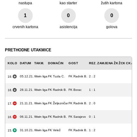
nastupa
kao starter
žutih kartona
1
0
0
crvenih kartona
asistencija
golova
PRETHODNE UTAKMICE
KOLO
DATUM
TAKM.
DOMAĆIN
GOST
REZ.
ZAMJENA
ŽK
ŽCK
CK
A
G
05.12.21.
Wwin liga
FK Tuzla C.
FK Radnik B.
2 : 2
19.
28.11.21.
Wwin liga
FK Radnik B.
FK Borac
1 : 1
18.
21.11.21.
Wwin liga
FK Željezničar
FK Radnik B.
2 : 0
17.
06.11.21.
Wwin liga
FK Radnik B.
FK Sarajevo
0 : 1
16.
31.10.21.
Wwin liga
FK Velež
FK Radnik B.
1 : 2
15.