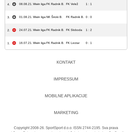
08.08.21.
Wwin liga
FK Radnik B.
FK Velež
1 : 1
4.
01.08.21.
Wwin liga
NK Široki B.
FK Radnik B.
0 : 0
3.
24.07.21.
Wwin liga
FK Radnik B.
FK Sloboda
1 : 2
2.
16.07.21.
Wwin liga
FK Radnik B.
FK Leotar
0 : 1
1.
KONTAKT
IMPRESSUM
MOBILNE APLIKACIJE
MARKETING
Copyright 2008-26. SportSport d.o.o. ISSN 2744-2195. Sva prava