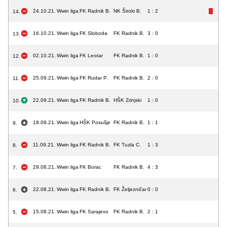
24.10.21.
Wwin liga
FK Radnik B.
NK Široki B.
1 : 2
14.
16.10.21.
Wwin liga
FK Sloboda
FK Radnik B.
3 : 0
13.
02.10.21.
Wwin liga
FK Leotar
FK Radnik B.
1 : 0
12.
25.09.21.
Wwin liga
FK Rudar P.
FK Radnik B.
2 : 0
11.
22.09.21.
Wwin liga
FK Radnik B.
HŠK Zrinjski
1 : 0
10.
18.09.21.
Wwin liga
HŠK Posušje
FK Radnik B.
1 : 1
9.
11.09.21.
Wwin liga
FK Radnik B.
FK Tuzla C.
1 : 3
8.
29.08.21.
Wwin liga
FK Borac
FK Radnik B.
4 : 3
7.
22.08.21.
Wwin liga
FK Radnik B.
FK Željezničar
0 : 0
6.
15.08.21.
Wwin liga
FK Sarajevo
FK Radnik B.
2 : 1
5.