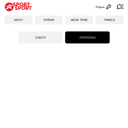
Prijava
Otvori profi
Ot
NOVO
FORUM
MOJE TEME
TABELE
VIJESTI
STATISTIKA