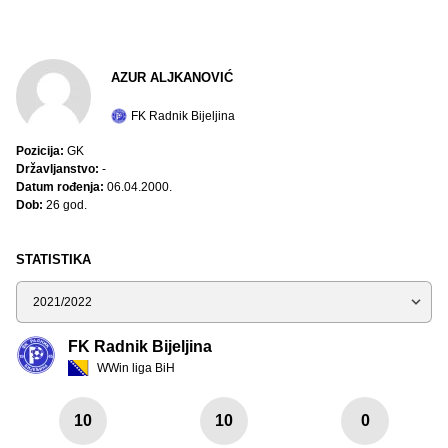
AZUR ALJKANOVIĆ
FK Radnik Bijeljina
Pozicija:
GK
Državljanstvo:
-
Datum rođenja:
06.04.2000.
Dob:
26 god.
STATISTIKA
Sezona
FK Radnik Bijeljina
WWin liga BiH
10
10
0