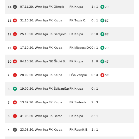
07.11.20.
Wwin liga
FK Olimpik
FK Krupa
1 : 1
14.
70'
31.10.20.
Wwin liga
FK Krupa
FK Tuzla C.
0 : 1
13.
82'
25.10.20.
Wwin liga
FK Sarajevo
FK Krupa
3 : 0
12.
83'
17.10.20.
Wwin liga
FK Krupa
FK Mladost DK
0 : 1
11.
70'
04.10.20.
Wwin liga
NK Široki B.
FK Krupa
1 : 0
10.
46'
28.09.20.
Wwin liga
FK Krupa
HŠK Zrinjski
0 : 3
9.
58'
19.09.20.
Wwin liga
FK Željezničar
FK Krupa
0 : 1
8.
13.09.20.
Wwin liga
FK Krupa
FK Sloboda
2 : 3
7.
31.08.20.
Wwin liga
FK Borac
FK Krupa
3 : 1
6.
23.08.20.
Wwin liga
FK Krupa
FK Radnik B.
1 : 1
5.