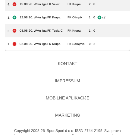
15.08.20.
Wwin liga
FK Velež
FK Krupa
2 : 0
4.
12.08.20.
Wwin liga
FK Krupa
FK Olimpik
1 : 0
3.
44'
08.08.20.
Wwin liga
FK Tuzla C.
FK Krupa
1 : 0
2.
02.08.20.
Wwin liga
FK Krupa
FK Sarajevo
0 : 2
1.
KONTAKT
IMPRESSUM
MOBILNE APLIKACIJE
MARKETING
Copyright 2008-26. SportSport d.o.o. ISSN 2744-2195. Sva prava