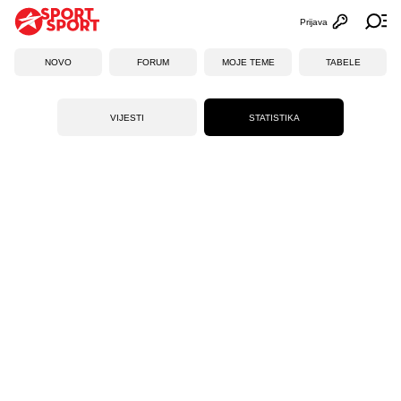
Prijava
Otvori profi
Ot
NOVO
FORUM
MOJE TEME
TABELE
VIJESTI
STATISTIKA