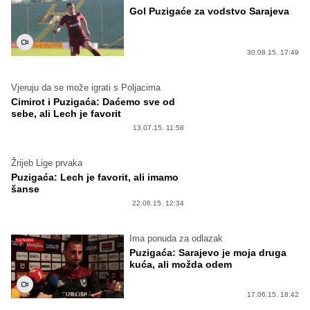
Gol Puzigaće za vodstvo Sarajeva
30.08.15. 17:49
Vjeruju da se može igrati s Poljacima
Cimirot i Puzigaća: Daćemo sve od
sebe, ali Lech je favorit
13.07.15. 11:58
Žrijeb Lige prvaka
Puzigaća: Lech je favorit, ali imamo
šanse
22.06.15. 12:34
Ima ponuda za odlazak
Puzigaća: Sarajevo je moja druga
kuća, ali možda odem
17.06.15. 18:42