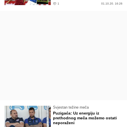
1
01.10.20. 16:26
Svjestan težine meča
Puzigaća: Uz energiju iz
prethodnog meča možemo ostati
neporaženi