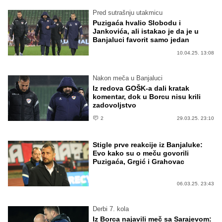
Pred sutrašnju utakmicu
Puzigaća hvalio Slobodu i
Jankovića, ali istakao je da je u
Banjaluci favorit samo jedan
10.04.25. 13:08
Nakon meča u Banjaluci
Iz redova GOŠK-a dali kratak
komentar, dok u Borcu nisu krili
zadovoljstvo
2
29.03.25. 23:10
Stigle prve reakcije iz Banjaluke:
Evo kako su o meču govorili
Puzigaća, Grgić i Grahovac
06.03.25. 23:43
Derbi 7. kola
Iz Borca najavili meč sa Sarajevom: