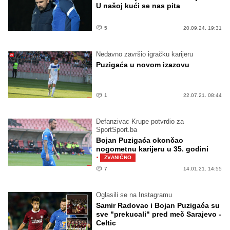
U našoj kući se nas pita
5
20.09.24. 19:31
Nedavno završio igračku karijeru
Puzigaća u novom izazovu
1
22.07.21. 08:44
Defanzivac Krupe potvrdio za
SportSport.ba
Bojan Puzigaća okončao
nogometnu karijeru u 35. godini
·
ZVANIČNO
7
14.01.21. 14:55
Oglasili se na Instagramu
Samir Radovac i Bojan Puzigaća su
sve "prekucali" pred meč Sarajevo -
Celtic