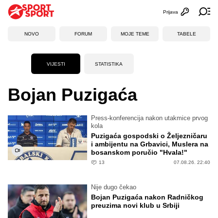
Prijava
Otvori profi
Ot
NOVO
FORUM
MOJE TEME
TABELE
VIJESTI
STATISTIKA
Bojan Puzigaća
Press-konferencija nakon utakmice prvog
kola
Puzigaća gospodski o Željezničaru
i ambijentu na Grbavici, Muslera na
bosanskom poručio "Hvala!"
13
07.08.26. 22:40
Nije dugo čekao
Bojan Puzigaća nakon Radničkog
preuzima novi klub u Srbiji