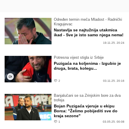
Određen termin meča Mladost - Radnički
Kragujevac
Nastavlja se najtužnija utakmica
ikad - Sve je isto samo njega nema!
19.11.25. 20:24
Potresna vijest stigla iz Srbije
Puzigaća na koljenima - Izgubio je
druga, brata, kolegu...
2
03.11.25. 20:16
Banjalučani se sa Zrinjskim bore za dva
trofeja
Bojan Puzigaća vjeruje u ekipu
Borca: "Želimo pobijediti sve do
kraja sezone"
1
03.05.25. 00:08