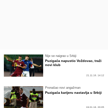
Nije se naigrao u Srbiji
Puzigaća napustio Voždovac, traži
novi klub
21.11.16. 14:12
Pronašao novi angažman
Puzigaća karijeru nastavlja u Srbiji
19.01.16. 20:05