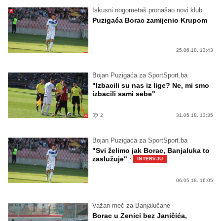
Iskusni nogometaš pronašao novi klub
Puzigaća Borac zamijenio Krupom
25.06.18. 13:43
Bojan Puzigaća za SportSport.ba
"Izbacili su nas iz lige? Ne, mi smo
izbacili sami sebe"
2
31.05.18. 13:35
Bojan Puzigaća za SportSport.ba
"Svi želimo jak Borac, Banjaluka to
·
zaslužuje"
INTERVJU
06.05.18. 16:05
Važan meč za Banjalučane
Borac u Zenici bez Janičića,