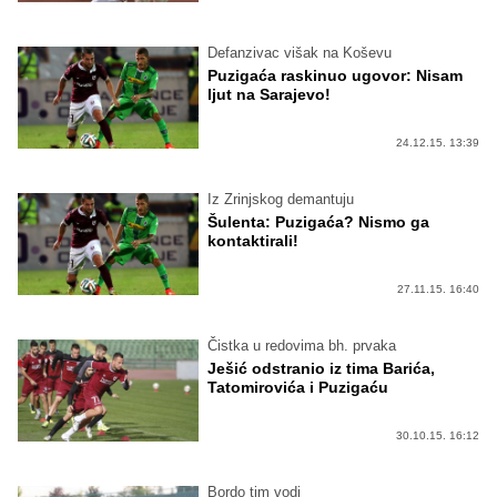
Defanzivac višak na Koševu
Puzigaća raskinuo ugovor: Nisam
ljut na Sarajevo!
24.12.15. 13:39
Iz Zrinjskog demantuju
Šulenta: Puzigaća? Nismo ga
kontaktirali!
27.11.15. 16:40
Čistka u redovima bh. prvaka
Ješić odstranio iz tima Barića,
Tatomirovića i Puzigaću
30.10.15. 16:12
Bordo tim vodi