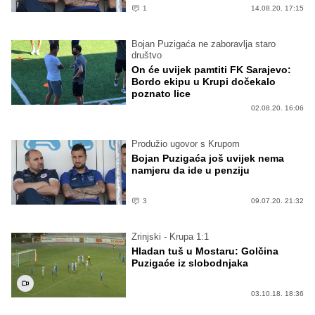
1
14.08.20. 17:15
Bojan Puzigaća ne zaboravlja staro
društvo
On će uvijek pamtiti FK Sarajevo:
Bordo ekipu u Krupi dočekalo
poznato lice
02.08.20. 16:06
Produžio ugovor s Krupom
Bojan Puzigaća još uvijek nema
namjeru da ide u penziju
3
09.07.20. 21:32
Zrinjski - Krupa 1:1
Hladan tuš u Mostaru: Golčina
Puzigaće iz slobodnjaka
03.10.18. 18:36