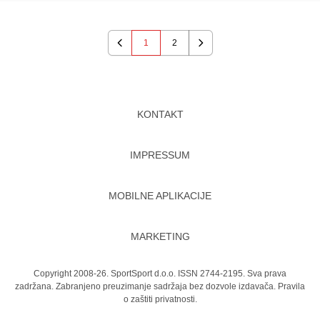
1
2
Previous
Next
KONTAKT
IMPRESSUM
MOBILNE APLIKACIJE
MARKETING
Copyright 2008-26. SportSport d.o.o. ISSN 2744-2195. Sva prava
zadržana. Zabranjeno preuzimanje sadržaja bez dozvole izdavača.
Pravila
o zaštiti privatnosti.