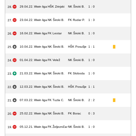
29.04.22.
Wwin liga
HŠK Zrinjski
NK Široki B.
1 : 0
28.
23.04.22.
Wwin liga
NK Široki B.
FK Rudar P.
1 : 3
27.
16.04.22.
Wwin liga
FK Leotar
NK Široki B.
1 : 0
26.
10.04.22.
Wwin liga
NK Široki B.
HŠK Posušje
1 : 1
25.
01.04.22.
Wwin liga
FK Velež
NK Široki B.
1 : 0
24.
21.03.22.
Wwin liga
NK Široki B.
FK Sloboda
1 : 0
23.
12.03.22.
Wwin liga
NK Široki B.
HŠK Posušje
1 : 1
22.
07.03.22.
Wwin liga
FK Tuzla C.
NK Široki B.
2 : 2
21.
25.02.22.
Wwin liga
NK Široki B.
FK Borac
0 : 3
20.
05.12.21.
Wwin liga
FK Željezničar
NK Široki B.
1 : 0
19.