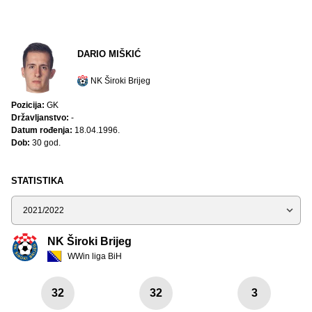
DARIO MIŠKIĆ
NK Široki Brijeg
Pozicija:
GK
Državljanstvo:
-
Datum rođenja:
18.04.1996.
Dob:
30 god.
STATISTIKA
Sezona
NK Široki Brijeg
WWin liga BiH
32
32
3