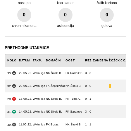
nastupa
kao starter
žutih kartona
0
0
0
crvenih kartona
asistencija
golova
PRETHODNE UTAKMICE
KOLO
DATUM
TAKM.
DOMAĆIN
GOST
REZ.
ZAMJENA
ŽK
ŽCK
CK
A
G
29.05.22.
Wwin liga
NK Široki B.
FK Radnik B.
3 : 3
33.
22.05.22.
Wwin liga
FK Željezničar
NK Široki B.
0 : 0
32.
18.05.22.
Wwin liga
NK Široki B.
FK Tuzla C.
0 : 1
29.
14.05.22.
Wwin liga
NK Široki B.
FK Sarajevo
3 : 0
31.
11.05.22.
Wwin liga
FK Borac
NK Široki B.
1 : 1
30.