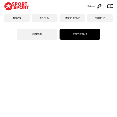
Prijava
Otvori profi
Ot
NOVO
FORUM
MOJE TEME
TABELE
VIJESTI
STATISTIKA