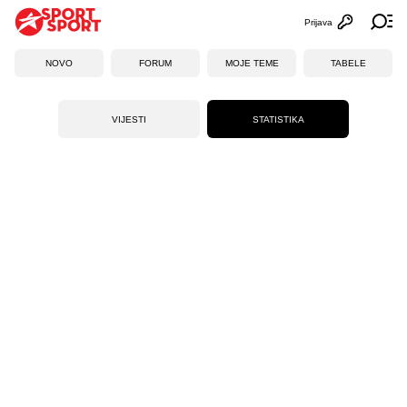
Prijava
Otvori profi
Ot
NOVO
FORUM
MOJE TEME
TABELE
VIJESTI
STATISTIKA