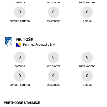
nastupa
kao starter
žutih kartona
0
0
0
crvenih kartona
asistencija
golova
NK TOŠK
Prva liga Federacije BiH
3
0
0
nastupa
kao starter
žutih kartona
0
0
0
crvenih kartona
asistencija
golova
PRETHODNE UTAKMICE