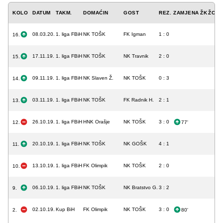
KOLO
DATUM
TAKM.
DOMAĆIN
GOST
REZ.
ZAMJENA
ŽK
ŽCK
08.03.20.
1. liga FBiH
NK TOŠK
FK Igman
1 : 0
16.
17.11.19.
1. liga FBiH
NK TOŠK
NK Travnik
2 : 0
15.
09.11.19.
1. liga FBiH
NK Slaven Ž.
NK TOŠK
0 : 3
14.
03.11.19.
1. liga FBiH
NK TOŠK
FK Radnik H.
2 : 1
13.
26.10.19.
1. liga FBiH
HNK Orašje
NK TOŠK
3 : 0
12.
77'
20.10.19.
1. liga FBiH
NK TOŠK
NK GOŠK
4 : 1
11.
13.10.19.
1. liga FBiH
FK Olimpik
NK TOŠK
2 : 0
10.
06.10.19.
1. liga FBiH
NK TOŠK
NK Bratstvo G.
3 : 2
9.
02.10.19.
Kup BiH
FK Olimpik
NK TOŠK
3 : 0
2.
80'