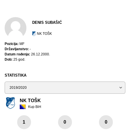
DENIS SUBAŠIĆ
NK TOŠK
Pozicija:
MF
Državljanstvo:
-
Datum rođenja:
26.12.2000.
Dob:
25 god.
STATISTIKA
Sezona
NK TOŠK
Kup BiH
1
0
0