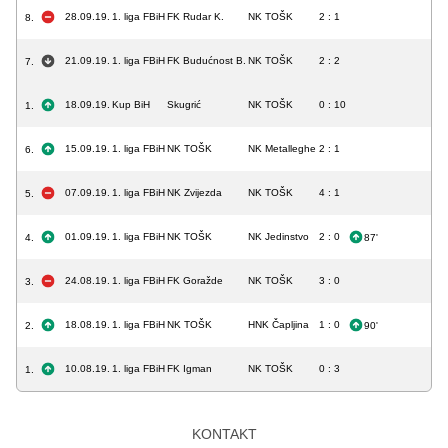
28.09.19.
1. liga FBiH
FK Rudar K.
NK TOŠK
2 : 1
8.
21.09.19.
1. liga FBiH
FK Budućnost B.
NK TOŠK
2 : 2
7.
18.09.19.
Kup BiH
Skugrić
NK TOŠK
0 : 10
1.
15.09.19.
1. liga FBiH
NK TOŠK
NK Metalleghe
2 : 1
6.
07.09.19.
1. liga FBiH
NK Zvijezda
NK TOŠK
4 : 1
5.
01.09.19.
1. liga FBiH
NK TOŠK
NK Jedinstvo
2 : 0
4.
87'
24.08.19.
1. liga FBiH
FK Goražde
NK TOŠK
3 : 0
3.
18.08.19.
1. liga FBiH
NK TOŠK
HNK Čapljina
1 : 0
2.
90'
10.08.19.
1. liga FBiH
FK Igman
NK TOŠK
0 : 3
1.
KONTAKT