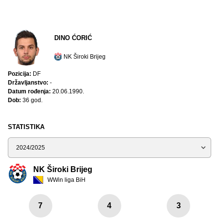
DINO ĆORIĆ
NK Široki Brijeg
Pozicija:
DF
Državljanstvo:
-
Datum rođenja:
20.06.1990.
Dob:
36 god.
STATISTIKA
Sezona
NK Široki Brijeg
WWin liga BiH
7
4
3