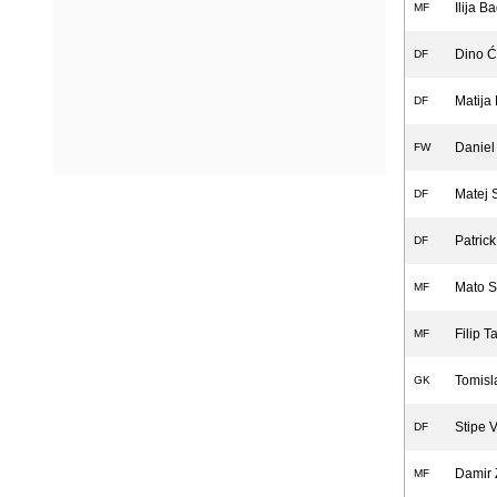
Ilija B
MF
Dino Ć
DF
Matija 
DF
Daniel
FW
Matej 
DF
Patrick
DF
Mato S
MF
Filip T
MF
Tomisl
GK
Stipe 
DF
Damir 
MF