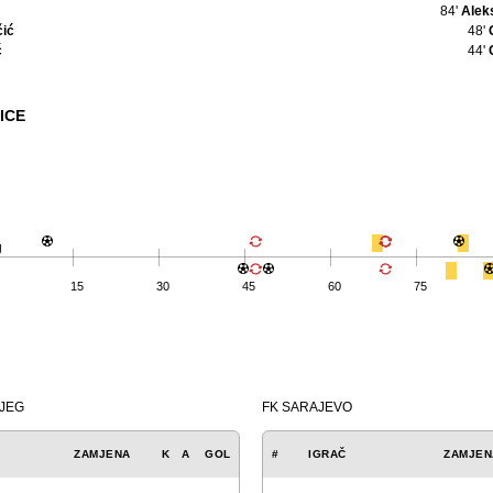
84'
Alek
čić
48'
ć
44'
ICE
g
15
30
45
60
75
IJEG
FK SARAJEVO
ZAMJENA
K
A
GOL
#
IGRAČ
ZAMJEN