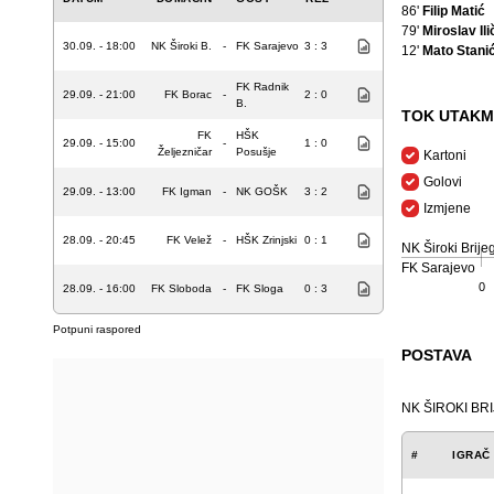
86'
Filip Matić
79'
Miroslav Ili
30.09. - 18:00
NK Široki B.
-
FK Sarajevo
3 : 3
12'
Mato Stani
FK Radnik
29.09. - 21:00
FK Borac
-
2 : 0
B.
TOK UTAKM
FK
HŠK
29.09. - 15:00
-
1 : 0
Željezničar
Posušje
Kartoni
Golovi
29.09. - 13:00
FK Igman
-
NK GOŠK
3 : 2
Izmjene
28.09. - 20:45
FK Velež
-
HŠK Zrinjski
0 : 1
NK Široki Brije
FK Sarajevo
0
28.09. - 16:00
FK Sloboda
-
FK Sloga
0 : 3
Potpuni raspored
POSTAVA
NK ŠIROKI BR
#
IGRAČ