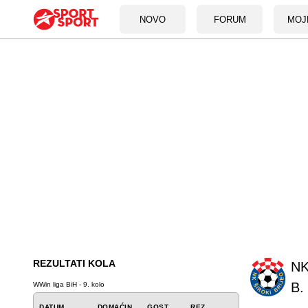
NOVO
FORUM
MOJ
REZULTATI KOLA
NK
B.
WWin liga BiH - 9. kolo
DATUM
DOMAĆIN
GOST
REZ