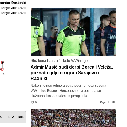
sandar Đorđević
Giorgi Guliashvili
Giorgi Guliashvili
Službena lica za 1. kolo WWin lige
Admir Musić sudi derbi Borca i Veleža,
poznato gdje će igrati Sarajevo i
90
Radnik!
Nakon ljetnog odmora sutra počinjen ova sezona
WWin lige Bosne i Hercegovine, a poznata su i
službena lica za utakmice prvog kola.
6
Prije oko 8h
A
K
A
GOL