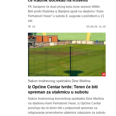
će Radnik dočekati na Koševu
FK Sarajevo će duel prvog kola nove sezone WWin
BiH protiv Radnika iz Bijeljine igrati na stadionu "Asim
Ferhatović Hase" u subotu 8. augusta s početkom u 21
sat.
16
05.08.26. 11:18
Nakon trodnevnog spektakla Dine Merlina
Iz Općine Centar tvrde: Teren će biti
spreman za utakmicu u subotu
Nakon trodnevnog koncertnog spektakla Dine Merlina
na stadionu Asim Ferhatović Hase, iz Općine Centar
poručuju da će teren biti u potpunosti spreman za
odigravanje prvenstvene utakmice zakazane za subotu