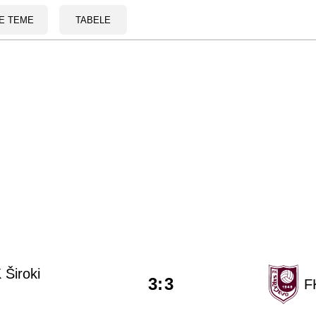
E TEME
TABELE
 Široki
3
:
3
F