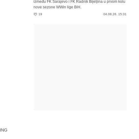
između FK Sarajevo i FK Radnik Bijeljina u prvom kolu
nove sezone WWin lige BiH.
19
04.08.26. 15:31
ING