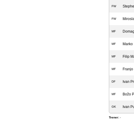
Steph
FW
Mirosla
FW
Domago
MF
Marko 
MF
Filip M
MF
Franjo
MF
Ivan Pr
DF
Božo P
MF
Ivan Pu
GK
Trener:
-