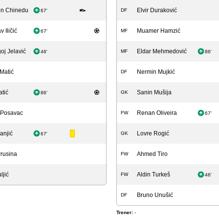
en Chinedu
Elvir Duraković
DF
67'
v Iličić
Muamer Hamzić
MF
67'
j Jelavić
Eldar Mehmedović
MF
46'
86'
Matić
Nermin Mujkić
DF
atić
Sanin Mušija
GK
86'
 Posavac
Renan Oliveira
FW
67'
anjić
Lovre Rogić
GK
67'
rusina
Ahmed Tiro
FW
ljić
Aldin Turkeš
FW
46'
Bruno Unušić
DF
Trener:
-