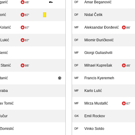
agarić
Amar Beganović
DF
46'
orić
Nidal Čelik
DF
67'
Kolarić
Aleksandar Đorđević
MF
67'
86'
 Lukić
Miomir Đuričković
DF
67'
Senić
Giorgi Guliashvili
MF
 Stanić
Mihael Kuprešak
DF
86'
46'
tanić
Francis Kyeremeh
MF
araba
Karlo Lulić
MF
av Tomić
Mirza Mustafić
MF
67'
Vučur
Emil Rockov
GK
Zlomislić
Vinko Soldo
DF