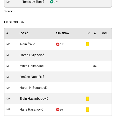
Tomislav Tomić
MF
87'
Trener:
-
FK SLOBODA
#
IGRAČ
ZAMJENA
K
A
GOL
Aldin Čajić
MF
62'
Obren Cvijanović
MF
Mirza Delimeđac
MF
Dražen Dubačkić
DF
Harun H.Beganović
DF
Eldin Hasanbegović
DF
Haris Hasanović
MF
36'