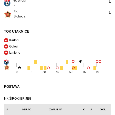
NK Široki
1
B.
FK
1
Sloboda
TOK UTAKMICE
Kartoni
Golovi
Izmjene
0
15
30
45
60
75
90
POSTAVA
NK ŠIROKI BRIJEG
#
IGRAČ
ZAMJENA
K
A
GOL