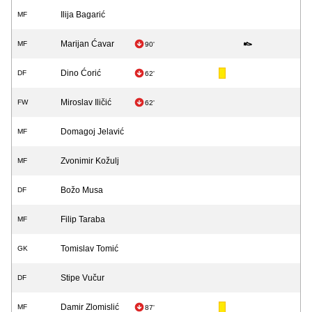
Ilija Bagarić
MF
Marijan Ćavar
MF
90'
Dino Ćorić
DF
62'
Miroslav Iličić
FW
62'
Domagoj Jelavić
MF
Zvonimir Kožulj
MF
Božo Musa
DF
Filip Taraba
MF
Tomislav Tomić
GK
Stipe Vučur
DF
Damir Zlomislić
MF
87'