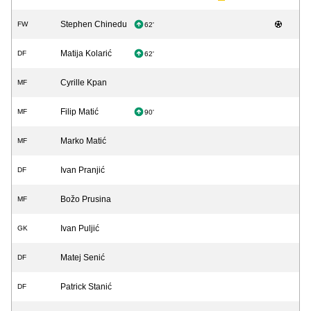
Stephen Chinedu
FW
62'
Matija Kolarić
DF
62'
Cyrille Kpan
MF
Filip Matić
MF
90'
Marko Matić
MF
Ivan Pranjić
DF
Božo Prusina
MF
Ivan Puljić
GK
Matej Senić
DF
Patrick Stanić
DF