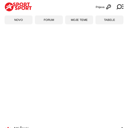
Prijava
Otvori profi
Ot
NOVO
FORUM
MOJE TEME
TABELE