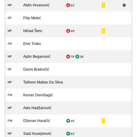
Aldin Hrvanović
MF
62'
Filip Mekić
DF
Nihad Šero
MF
46'
Elvir Trako
GK
Ajdin Beganović
MF
78'
36'
Danis Bratovčić
DF
Tallison Matias Da Silva
MF
Kenan Dervišagić
FW
Adis Hadžanović
MF
Dženan Haračić
FW
46'
Said Husejinović
MF
62'