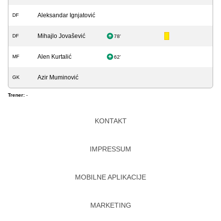
Aleksandar Ignjatović
DF
Mihajlo Jovašević
DF
78'
Alen Kurtalić
MF
62'
Azir Muminović
GK
Trener:
-
KONTAKT
IMPRESSUM
MOBILNE APLIKACIJE
MARKETING