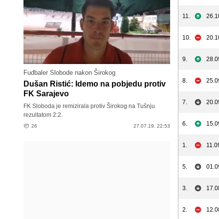
11.
26.1
10.
20.1
9.
28.0
Fudbaler Slobode nakon Širokog
8.
25.0
Dušan Ristić: Idemo na pobjedu protiv
FK Sarajevo
7.
20.0
FK Sloboda je remizirala protiv Širokog na Tušnju
rezultatom 2:2.
6.
15.0
26
27.07.19. 22:53
1.
11.0
5.
01.0
3.
17.0
2.
12.0