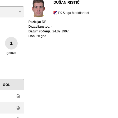
DUŠAN RISTIĆ
FK Sloga Meridianbet
Pozicija:
DF
Državljanstvo:
-
Datum rođenja:
24.09.1997.
Dob:
28 god.
1
golova
GOL