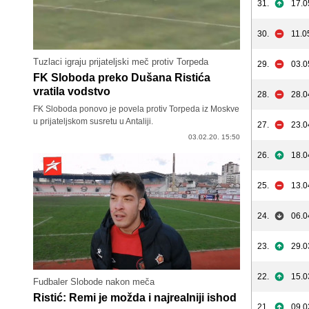
31.
17.0
30.
11.0
Tuzlaci igraju prijateljski meč protiv Torpeda
29.
03.0
FK Sloboda preko Dušana Ristića
vratila vodstvo
28.
28.0
FK Sloboda ponovo je povela protiv Torpeda iz Moskve
u prijateljskom susretu u Antaliji.
27.
23.0
03.02.20. 15:50
26.
18.0
25.
13.0
24.
06.0
23.
29.0
22.
15.0
Fudbaler Slobode nakon meča
Ristić: Remi je možda i najrealniji ishod
21.
09.0