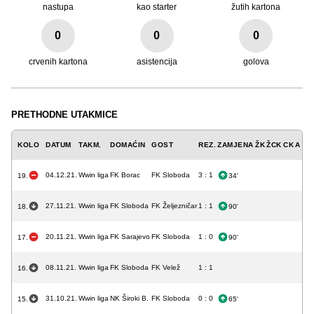
nastupa
kao starter
žutih kartona
0
0
0
crvenih kartona
asistencija
golova
PRETHODNE UTAKMICE
KOLO
DATUM
TAKM.
DOMAĆIN
GOST
REZ.
ZAMJENA
ŽK
ŽCK
CK
A
GO
04.12.21.
Wwin liga
FK Borac
FK Sloboda
3 : 1
19.
34'
27.11.21.
Wwin liga
FK Sloboda
FK Željezničar
1 : 1
18.
90'
20.11.21.
Wwin liga
FK Sarajevo
FK Sloboda
1 : 0
17.
90'
08.11.21.
Wwin liga
FK Sloboda
FK Velež
1 : 1
16.
31.10.21.
Wwin liga
NK Široki B.
FK Sloboda
0 : 0
15.
65'