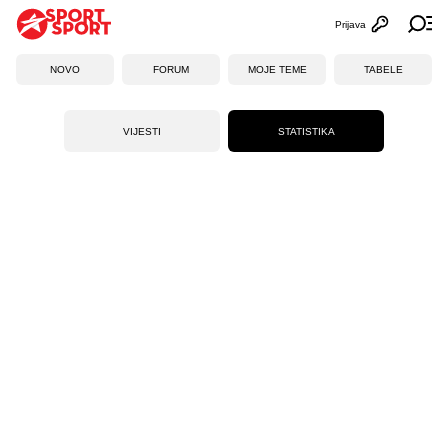
Prijava
Otvori profi
Ot
NOVO
FORUM
MOJE TEME
TABELE
VIJESTI
STATISTIKA