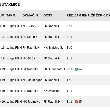
 UTAKMICE
UM
TAKM.
DOMAĆIN
GOST
REZ.
ZAMJENA
ŽK
ŽCK
CK
3.20.
1. liga FBiH
NK GOŠK
FK Radnik H.
3 : 1
.19.
1. liga FBiH
FK Olimpik
FK Radnik H.
2 : 1
.19.
1. liga FBiH
FK Radnik H.
NK Bratstvo G.
3 : 0
.19.
1. liga FBiH
NK TOŠK
FK Radnik H.
2 : 1
0.19.
1. liga FBiH
FK Radnik H.
FK Budućnost B.
2 : 1
64'
0.19.
1. liga FBiH
NK Metalleghe
FK Radnik H.
1 : 0
0.19.
1. liga FBiH
FK Radnik H.
NK Zvijezda
1 : 1
0.19.
1. liga FBiH
NK Jedinstvo
FK Radnik H.
3 : 1
35'