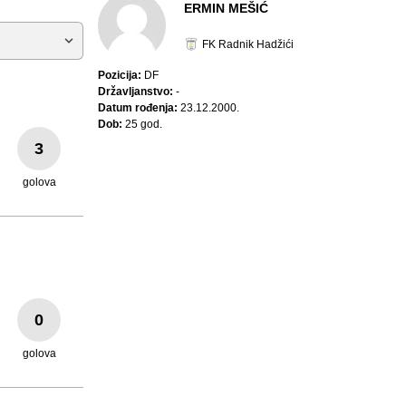
ERMIN MEŠIĆ
FK Radnik Hadžići
Pozicija:
DF
Državljanstvo:
-
Datum rođenja:
23.12.2000.
Dob:
25 god.
3
golova
0
golova