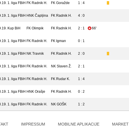
9.19.
1. liga FBiH
FK Radnik H.
FK Goražde
1 : 4
9.19.
1. liga FBiH
HNK Čapljina
FK Radnik H.
4 : 0
9.19.
Kup BiH
FK Olimpik
FK Radnik H.
2 : 1
66'
9.19.
1. liga FBiH
FK Radnik H.
FK Igman
0 : 1
9.19.
1. liga FBiH
NK Travnik
FK Radnik H.
2 : 0
9.19.
1. liga FBiH
FK Radnik H.
NK Slaven Ž.
2 : 1
8.19.
1. liga FBiH
FK Radnik H.
FK Rudar K.
1 : 4
8.19.
1. liga FBiH
HNK Orašje
FK Radnik H.
0 : 2
8.19.
1. liga FBiH
FK Radnik H.
NK GOŠK
1 : 2
TAKT
IMPRESSUM
MOBILNE APLIKACIJE
MARKET