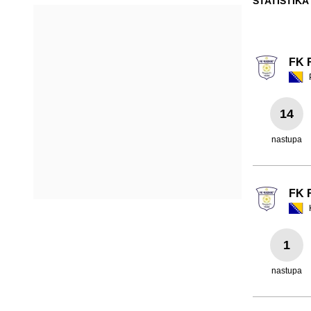
STATISTIKA
FK 
14
nastupa
FK 
1
nastupa