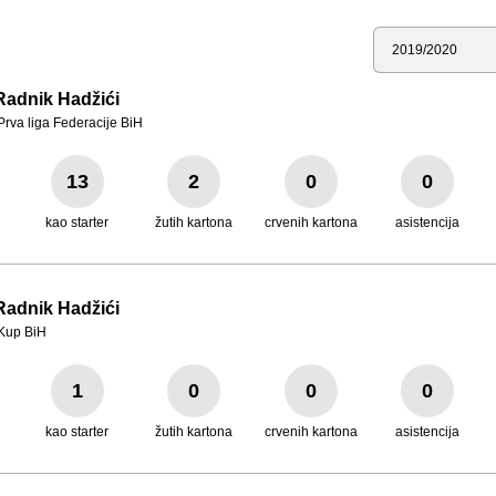
Sezona
Radnik Hadžići
Prva liga Federacije BiH
13
2
0
0
kao starter
žutih kartona
crvenih kartona
asistencija
Radnik Hadžići
Kup BiH
1
0
0
0
kao starter
žutih kartona
crvenih kartona
asistencija