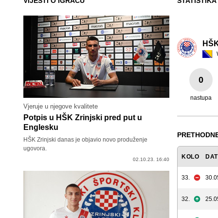
VIJESTI O IGRAČU
STATISTIKA
HŠK 
0
nastupa
Vjeruje u njegove kvalitete
Potpis u HŠK Zrinjski pred put u
Englesku
PRETHODNE
HŠK Zrinjski danas je objavio novo produženje
ugovora.
KOLO
DA
02.10.23. 16:40
33.
30.0
32.
25.0