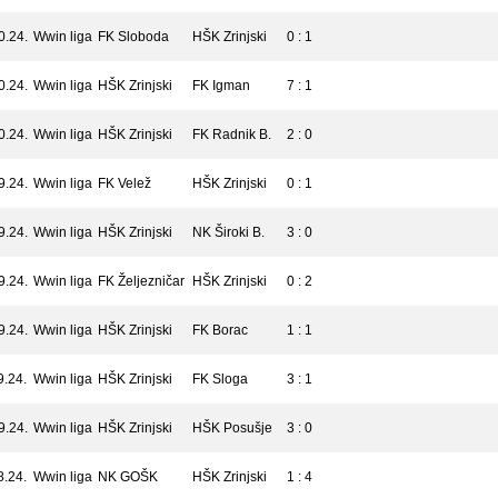
0.24.
Wwin liga
FK Sloboda
HŠK Zrinjski
0 : 1
0.24.
Wwin liga
HŠK Zrinjski
FK Igman
7 : 1
0.24.
Wwin liga
HŠK Zrinjski
FK Radnik B.
2 : 0
9.24.
Wwin liga
FK Velež
HŠK Zrinjski
0 : 1
9.24.
Wwin liga
HŠK Zrinjski
NK Široki B.
3 : 0
9.24.
Wwin liga
FK Željezničar
HŠK Zrinjski
0 : 2
9.24.
Wwin liga
HŠK Zrinjski
FK Borac
1 : 1
9.24.
Wwin liga
HŠK Zrinjski
FK Sloga
3 : 1
9.24.
Wwin liga
HŠK Zrinjski
HŠK Posušje
3 : 0
8.24.
Wwin liga
NK GOŠK
HŠK Zrinjski
1 : 4