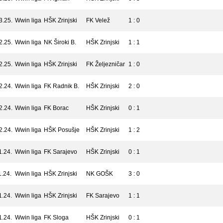
3.25.
Wwin liga
HŠK Zrinjski
FK Velež
1 : 0
2.25.
Wwin liga
NK Široki B.
HŠK Zrinjski
1 : 1
2.25.
Wwin liga
HŠK Zrinjski
FK Željezničar
1 : 0
2.24.
Wwin liga
FK Radnik B.
HŠK Zrinjski
2 : 0
2.24.
Wwin liga
FK Borac
HŠK Zrinjski
0 : 1
2.24.
Wwin liga
HŠK Posušje
HŠK Zrinjski
1 : 2
1.24.
Wwin liga
FK Sarajevo
HŠK Zrinjski
0 : 1
1.24.
Wwin liga
HŠK Zrinjski
NK GOŠK
3 : 0
1.24.
Wwin liga
HŠK Zrinjski
FK Sarajevo
1 : 1
1.24.
Wwin liga
FK Sloga
HŠK Zrinjski
0 : 1