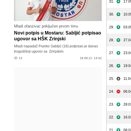
31.
17.0
30.
10.0
Mladi ofanzivac priključen prvom timu
29.
03.0
Novi potpis u Mostaru: Sabljić potpisao
ugovor sa HŠK Zrinjski
28.
27.0
Mladi napadač Franko Sabljić (18) potpisao je danas
trogodišnji ugovor sa Zrinjskim.
27.
23.0
13
18.08.21. 14:42
26.
19.0
25.
11.0
24.
06.0
23.
28.0
22.
16.0
21.
08.0