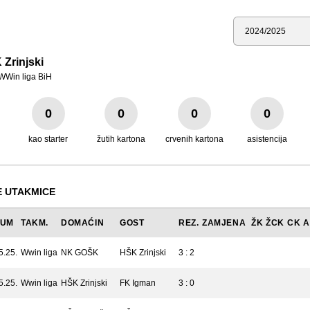
Sezona
Zrinjski
WWin liga BiH
0
0
0
0
kao starter
žutih kartona
crvenih kartona
asistencija
 UTAKMICE
TUM
TAKM.
DOMAĆIN
GOST
REZ.
ZAMJENA
ŽK
ŽCK
CK
A
5.25.
Wwin liga
NK GOŠK
HŠK Zrinjski
3 : 2
5.25.
Wwin liga
HŠK Zrinjski
FK Igman
3 : 0