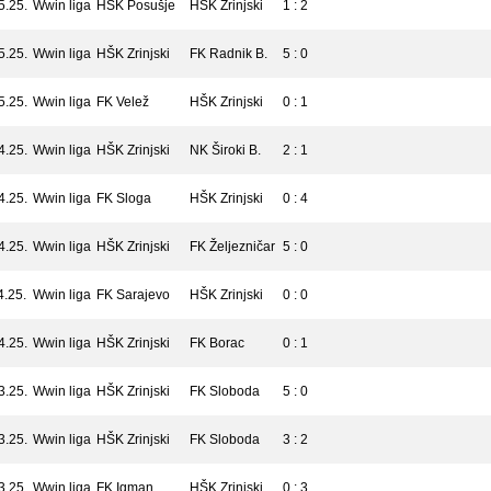
5.25.
Wwin liga
HŠK Posušje
HŠK Zrinjski
1 : 2
5.25.
Wwin liga
HŠK Zrinjski
FK Radnik B.
5 : 0
5.25.
Wwin liga
FK Velež
HŠK Zrinjski
0 : 1
4.25.
Wwin liga
HŠK Zrinjski
NK Široki B.
2 : 1
4.25.
Wwin liga
FK Sloga
HŠK Zrinjski
0 : 4
4.25.
Wwin liga
HŠK Zrinjski
FK Željezničar
5 : 0
4.25.
Wwin liga
FK Sarajevo
HŠK Zrinjski
0 : 0
4.25.
Wwin liga
HŠK Zrinjski
FK Borac
0 : 1
3.25.
Wwin liga
HŠK Zrinjski
FK Sloboda
5 : 0
3.25.
Wwin liga
HŠK Zrinjski
FK Sloboda
3 : 2
3.25.
Wwin liga
FK Igman
HŠK Zrinjski
0 : 3