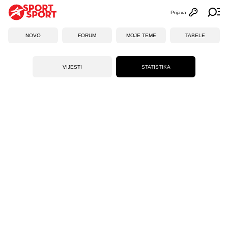
Prijava
Otvori profi
Ot
NOVO
FORUM
MOJE TEME
TABELE
VIJESTI
STATISTIKA