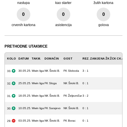
nastupa
kao starter
žutih kartona
0
0
0
crvenih kartona
asistencija
golova
PRETHODNE UTAKMICE
KOLO
DATUM
TAKM.
DOMAĆIN
GOST
REZ.
ZAMJENA
ŽK
ŽCK
CK
A
G
30.05.25.
Wwin liga
NK Široki B.
FK Sloboda
3 : 1
33.
25.05.25.
Wwin liga
FK Sloga
NK Široki B.
0 : 1
32.
18.05.25.
Wwin liga
NK Široki B.
FK Željezničar
3 : 2
31.
10.05.25.
Wwin liga
FK Sarajevo
NK Široki B.
0 : 1
30.
03.05.25.
Wwin liga
NK Široki B.
FK Borac
0 : 1
29.