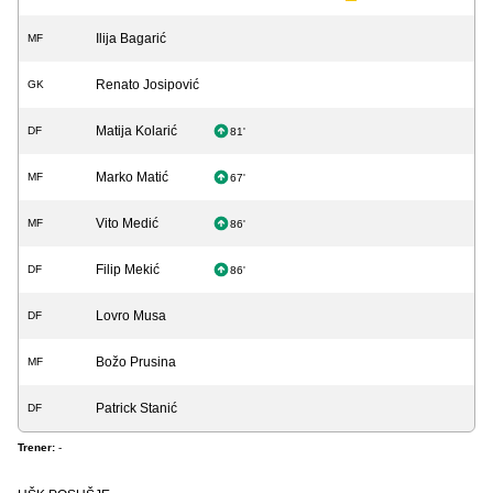
Ilija Bagarić
MF
Renato Josipović
GK
Matija Kolarić
DF
81'
Marko Matić
MF
67'
Vito Medić
MF
86'
Filip Mekić
DF
86'
Lovro Musa
DF
Božo Prusina
MF
Patrick Stanić
DF
Trener:
-