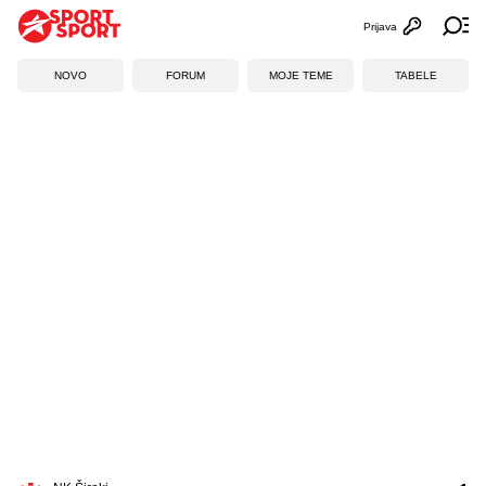
Prijava
Otvori profi
Ot
NOVO
FORUM
MOJE TEME
TABELE