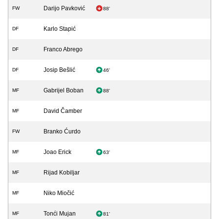
Darijo Pavković
FW
88'
Karlo Stapić
DF
Franco Abrego
DF
Josip Bešlić
DF
46'
Gabrijel Boban
MF
88'
David Čamber
MF
Branko Ćurdo
FW
Joao Erick
MF
63'
Rijad Kobiljar
MF
Niko Miočić
MF
Tonći Mujan
MF
81'