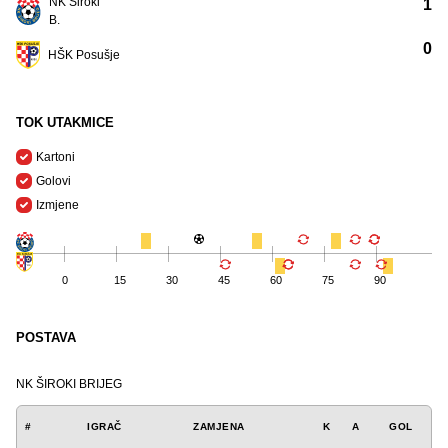
NK Široki
1
B.
0
HŠK Posušje
TOK UTAKMICE
Kartoni
Golovi
Izmjene
0
15
30
45
60
75
90
POSTAVA
NK ŠIROKI BRIJEG
#
IGRAČ
ZAMJENA
K
A
GOL