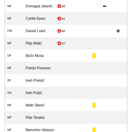
Domagoj Jelavić
MF
86'
Cyrille Kpan
MF
81'
Daniel Lukić
FW
86'
Filip Matić
MF
67'
Božo Musa
DF
Franjo Posavac
MF
Ivan Pranjić
DF
Ivan Puljić
GK
Mato Stanić
MF
Filip Taraba
MF
Marcinho Velasco
MF