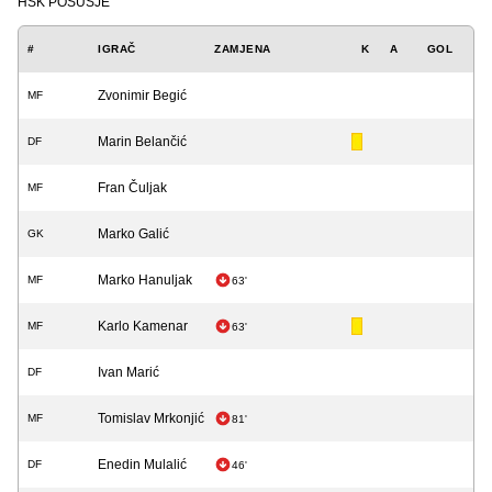
HŠK POSUŠJE
#
IGRAČ
ZAMJENA
K
A
GOL
Zvonimir Begić
MF
Marin Belančić
DF
Fran Čuljak
MF
Marko Galić
GK
Marko Hanuljak
MF
63'
Karlo Kamenar
MF
63'
Ivan Marić
DF
Tomislav Mrkonjić
MF
81'
Enedin Mulalić
DF
46'