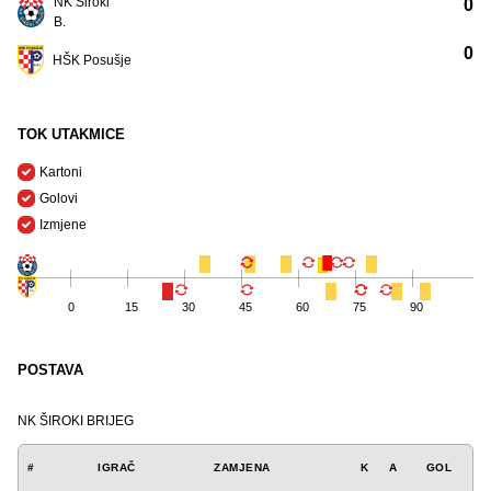
NK Široki
0
B.
0
HŠK Posušje
TOK UTAKMICE
Kartoni
Golovi
Izmjene
0
15
30
45
60
75
90
POSTAVA
NK ŠIROKI BRIJEG
#
IGRAČ
ZAMJENA
K
A
GOL