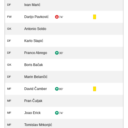
Ivan Marić
DF
Darijo Pavković
FW
74'
Antonio Soldo
GK
Karlo Stapić
DF
Franco Abrego
DF
30'
Boris Bačak
GK
Marin Belančić
DF
David Čamber
MF
80'
Fran Čuljak
MF
Joao Erick
MF
74'
Tomislav Mrkonjić
MF