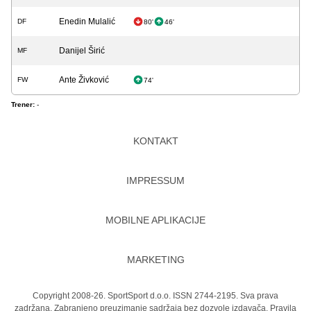
Enedin Mulalić
DF
80'
46'
Danijel Širić
MF
Ante Živković
FW
74'
Trener:
-
KONTAKT
IMPRESSUM
MOBILNE APLIKACIJE
MARKETING
Copyright 2008-26. SportSport d.o.o. ISSN 2744-2195. Sva prava
zadržana. Zabranjeno preuzimanje sadržaja bez dozvole izdavača.
Pravila