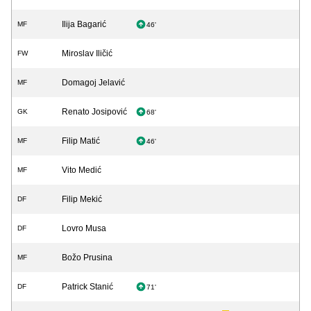
Ilija Bagarić
MF
46'
Miroslav Iličić
FW
Domagoj Jelavić
MF
Renato Josipović
GK
68'
Filip Matić
MF
46'
Vito Medić
MF
Filip Mekić
DF
Lovro Musa
DF
Božo Prusina
MF
Patrick Stanić
DF
71'