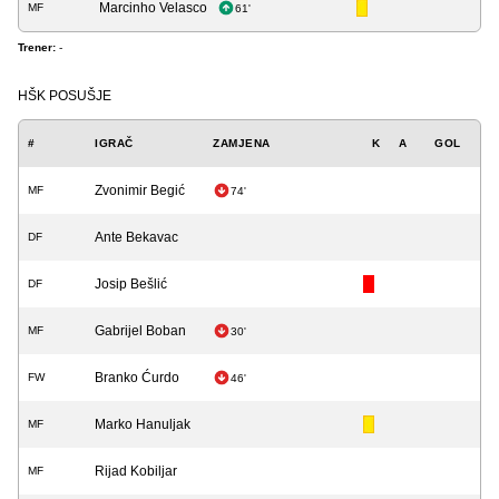
Marcinho Velasco
MF
61'
Trener:
-
HŠK POSUŠJE
#
IGRAČ
ZAMJENA
K
A
GOL
Zvonimir Begić
MF
74'
Ante Bekavac
DF
Josip Bešlić
DF
Gabrijel Boban
MF
30'
Branko Ćurdo
FW
46'
Marko Hanuljak
MF
Rijad Kobiljar
MF