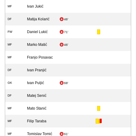
Ivan Jukić
MF
Matija Kolarić
DF
46'
Daniel Lukić
FW
71'
Marko Matić
MF
46'
Franjo Posavac
MF
Ivan Pranjić
DF
Ivan Puljić
GK
68'
Matej Senić
DF
Mato Stanić
MF
Filip Taraba
MF
Tomislav Tomić
MF
61'