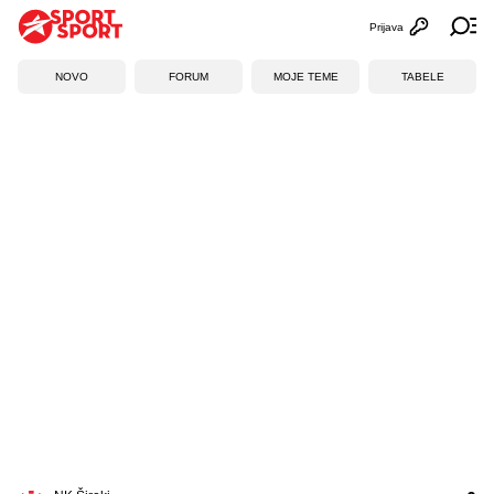
Prijava
Otvori profi
Ot
NOVO
FORUM
MOJE TEME
TABELE