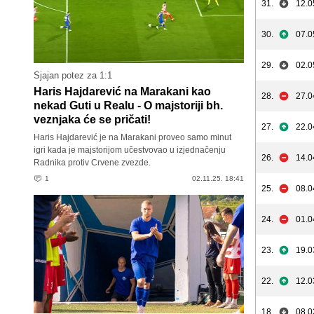
31.
12.0
30.
07.0
29.
02.0
Sjajan potez za 1:1
Haris Hajdarević na Marakani kao
28.
27.0
nekad Guti u Realu - O majstoriji bh.
veznjaka će se pričati!
27.
22.0
Haris Hajdarević je na Marakani proveo samo minut
igri kada je majstorijom učestvovao u izjednačenju
26.
14.0
Radnika protiv Crvene zvezde.
1
02.11.25. 18:41
25.
08.0
24.
01.0
23.
19.0
22.
12.0
18.
08.0