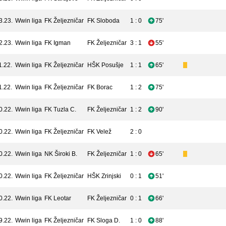
3.23.
Wwin liga
FK Željezničar
FK Sloboda
1 : 0
75'
2.23.
Wwin liga
FK Igman
FK Željezničar
3 : 1
55'
1.22.
Wwin liga
FK Željezničar
HŠK Posušje
1 : 1
65'
1.22.
Wwin liga
FK Željezničar
FK Borac
1 : 2
75'
0.22.
Wwin liga
FK Tuzla C.
FK Željezničar
1 : 2
90'
0.22.
Wwin liga
FK Željezničar
FK Velež
2 : 0
0.22.
Wwin liga
NK Široki B.
FK Željezničar
1 : 0
65'
0.22.
Wwin liga
FK Željezničar
HŠK Zrinjski
0 : 1
51'
0.22.
Wwin liga
FK Leotar
FK Željezničar
0 : 1
66'
9.22.
Wwin liga
FK Željezničar
FK Sloga D.
1 : 0
88'