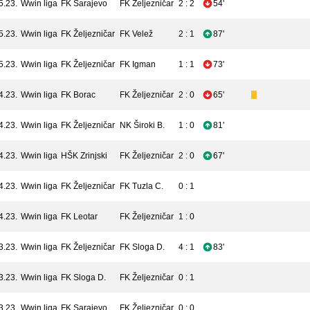
5.23.
Wwin liga
FK Sarajevo
FK Željezničar
2 : 2
54'
5.23.
Wwin liga
FK Željezničar
FK Velež
2 : 1
87'
5.23.
Wwin liga
FK Željezničar
FK Igman
1 : 1
73'
4.23.
Wwin liga
FK Borac
FK Željezničar
2 : 0
65'
4.23.
Wwin liga
FK Željezničar
NK Široki B.
1 : 0
81'
4.23.
Wwin liga
HŠK Zrinjski
FK Željezničar
2 : 0
67'
4.23.
Wwin liga
FK Željezničar
FK Tuzla C.
0 : 1
4.23.
Wwin liga
FK Leotar
FK Željezničar
1 : 0
3.23.
Wwin liga
FK Željezničar
FK Sloga D.
4 : 1
83'
3.23.
Wwin liga
FK Sloga D.
FK Željezničar
0 : 1
3.23.
Wwin liga
FK Sarajevo
FK Željezničar
0 : 0