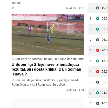
fudbala.
10.
10.0
1
24.02.25. 17:32
9.
05.0
8.
31.0
7.
26.0
6.
20.0
Surduličani se radovali nakon 209 dana bez trijumfa
5.
13.0
U Super ligi Srbije nove iznenađujući
rezultat, ali i dosta kritika: Da li golman
4.
05.0
'spava'?
U Srbiji se i dalje priča o utakmici Super lige između
3.
31.0
Radničkog iz Niša i Radnika iz Surdulice.
04.03.24. 14:53
2.
24.0
1.
16.0