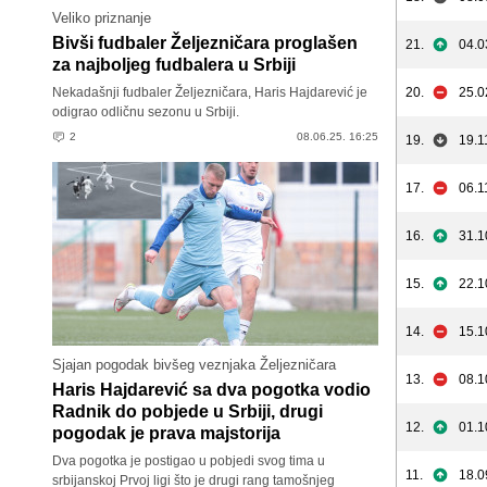
Veliko priznanje
Bivši fudbaler Željezničara proglašen
21.
04.0
za najboljeg fudbalera u Srbiji
Nekadašnji fudbaler Željezničara, Haris Hajdarević je
20.
25.0
odigrao odličnu sezonu u Srbiji.
2
08.06.25. 16:25
19.
19.1
17.
06.1
16.
31.1
15.
22.1
14.
15.1
Sjajan pogodak bivšeg veznjaka Željezničara
13.
08.1
Haris Hajdarević sa dva pogotka vodio
Radnik do pobjede u Srbiji, drugi
12.
01.1
pogodak je prava majstorija
Dva pogotka je postigao u pobjedi svog tima u
11.
18.0
srbijanskoj Prvoj ligi što je drugi rang tamošnjeg