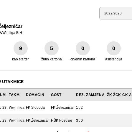
Sezona
eljezničar
WWin liga BiH
9
5
0
0
kao starter
žutih kartona
crvenih kartona
asistencija
 UTAKMICE
TUM
TAKM.
DOMAĆIN
GOST
REZ.
ZAMJENA
ŽK
ŽCK
CK
A
5.23.
Wwin liga
FK Sloboda
FK Željezničar
1 : 2
5.23.
Wwin liga
FK Željezničar
HŠK Posušje
3 : 0