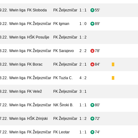
9.22.
Wwin liga
FK Sloboda
FK Željezničar
1 : 1
55'
9.22.
Wwin liga
FK Željezničar
FK Igman
1 : 0
89'
8.22.
Wwin liga
HŠK Posušje
FK Željezničar
1 : 2
8.22.
Wwin liga
FK Željezničar
FK Sarajevo
2 : 2
78'
8.22.
Wwin liga
FK Borac
FK Željezničar
2 : 1
84'
8.22.
Wwin liga
FK Željezničar
FK Tuzla C.
4 : 2
8.22.
Wwin liga
FK Velež
FK Željezničar
3 : 1
7.22.
Wwin liga
FK Željezničar
NK Široki B.
1 : 1
80'
7.22.
Wwin liga
HŠK Zrinjski
FK Željezničar
1 : 2
72'
7.22.
Wwin liga
FK Željezničar
FK Leotar
1 : 1
74'