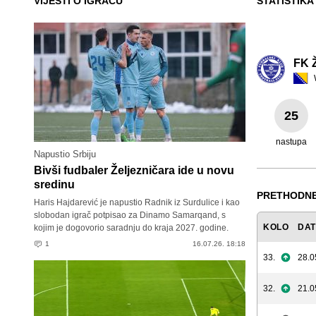
VIJESTI O IGRAČU
STATISTIKA
FK Ž
25
nastupa
Napustio Srbiju
Bivši fudbaler Željezničara ide u novu
sredinu
PRETHODNE
Haris Hajdarević je napustio Radnik iz Surdulice i kao
slobodan igrač potpisao za Dinamo Samarqand, s
KOLO
DA
kojim je dogovorio saradnju do kraja 2027. godine.
1
16.07.26. 18:18
33.
28.0
32.
21.0