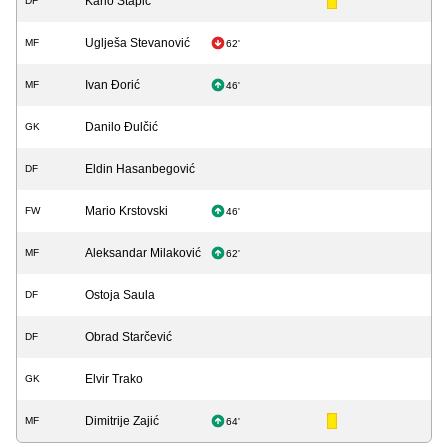
Karlo Stapić
DF
Uglješa Stevanović
MF
62'
Ivan Đorić
MF
46'
Danilo Đulčić
GK
Eldin Hasanbegović
DF
Mario Krstovski
FW
46'
Aleksandar Milaković
MF
62'
Ostoja Saula
DF
Obrad Starčević
DF
Elvir Trako
GK
Dimitrije Zajić
MF
64'