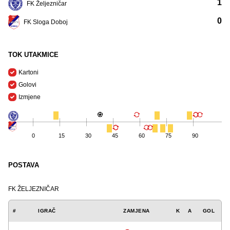
1
FK Željezničar
0
FK Sloga Doboj
TOK UTAKMICE
Kartoni
Golovi
Izmjene
0
15
30
45
60
75
90
POSTAVA
FK ŽELJEZNIČAR
#
IGRAČ
ZAMJENA
K
A
GOL