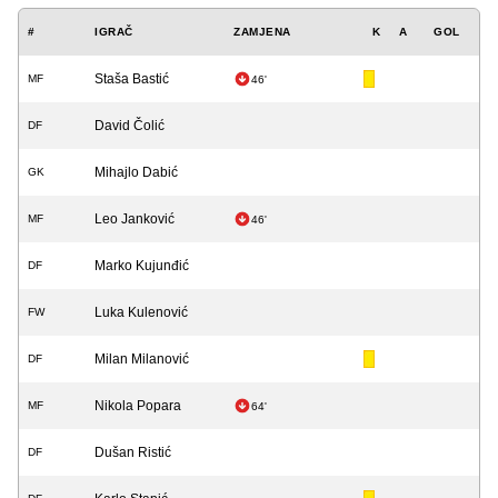
#
IGRAČ
ZAMJENA
K
A
GOL
Staša Bastić
MF
46'
David Čolić
DF
Mihajlo Dabić
GK
Leo Janković
MF
46'
Marko Kujunđić
DF
Luka Kulenović
FW
Milan Milanović
DF
Nikola Popara
MF
64'
Dušan Ristić
DF