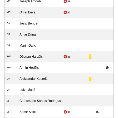
Joseph Amoah
MF
88'
Omar Beća
MF
57'
Josip Bender
GK
Amar Drina
DF
Marin Galić
DF
Dženan Haračić
FW
88'
Armin Hodžić
FW
Aleksandar Kosorić
DF
Luka Malić
DF
Clarismario Santos Rodrigus
MF
Semir Štilić
MF
90'