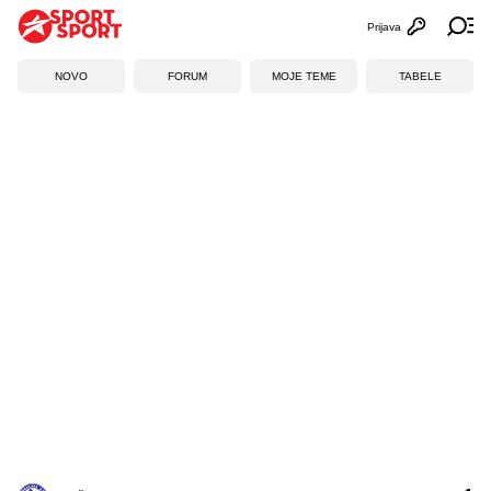
Prijava
Otvori profi
Ot
NOVO
FORUM
MOJE TEME
TABELE