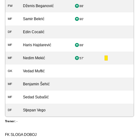
Dženis Beganović
FW
88'
Samir Bekrić
MF
90'
Edin Cocalić
DF
Haris Hajdarević
MF
88'
Nedim Mekić
MF
57'
Vedad Muftić
GK
Benjamin Šehić
MF
Sedad Subašić
MF
Stjepan Vego
DF
Trener:
-
FK SLOGA DOBOJ