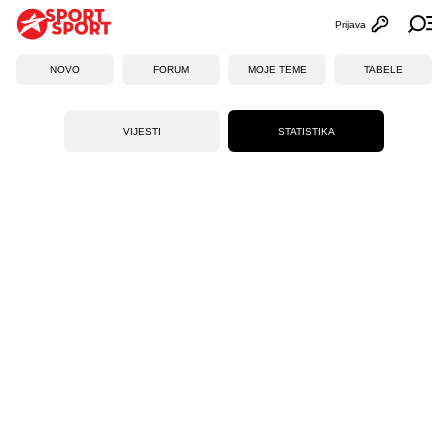
Prijava
Otvori profi
Ot
NOVO
FORUM
MOJE TEME
TABELE
VIJESTI
STATISTIKA