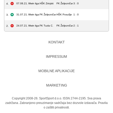
07.08.21.
Wwin liga
HŠK Zrinjski
FK Željezničar
3 : 0
4.
31.07.21.
Wwin liga
FK Željezničar
HŠK Posušje
1 : 0
3.
24.07.21.
Wwin liga
FK Tuzla C.
FK Željezničar
2 : 1
2.
KONTAKT
IMPRESSUM
MOBILNE APLIKACIJE
MARKETING
Copyright 2008-26. SportSport d.o.o. ISSN 2744-2195. Sva prava
zadržana. Zabranjeno preuzimanje sadržaja bez dozvole izdavača.
Pravila
o zaštiti privatnosti.