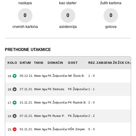
nastupa
kao starter
žutih kartona
0
0
0
crvenih kartona
asistencija
golova
PRETHODNE UTAKMICE
KOLO
DATUM
TAKM.
DOMAĆIN
GOST
REZ.
ZAMJENA
ŽK
ŽCK
CK
A
G
05.12.21.
Wwin liga
FK Željezničar
NK Široki B.
1 : 0
19.
27.11.21.
Wwin liga
FK Sloboda
FK Željezničar
1 : 1
18.
21.11.21.
Wwin liga
FK Željezničar
FK Radnik B.
2 : 0
17.
07.11.21.
Wwin liga
FK Rudar P.
FK Željezničar
2 : 2
16.
01.11.21.
Wwin liga
FK Željezničar
HŠK Zrinjski
0 : 3
15.