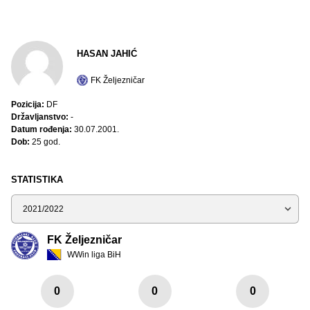
HASAN JAHIĆ
FK Željezničar
Pozicija:
DF
Državljanstvo:
-
Datum rođenja:
30.07.2001.
Dob:
25 god.
STATISTIKA
Sezona
FK Željezničar
WWin liga BiH
0
0
0