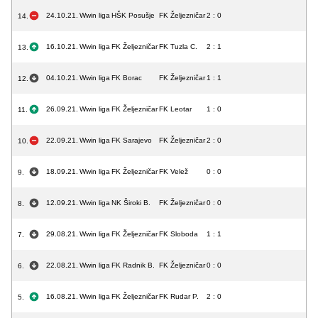
24.10.21.
Wwin liga
HŠK Posušje
FK Željezničar
2 : 0
14.
16.10.21.
Wwin liga
FK Željezničar
FK Tuzla C.
2 : 1
13.
04.10.21.
Wwin liga
FK Borac
FK Željezničar
1 : 1
12.
26.09.21.
Wwin liga
FK Željezničar
FK Leotar
1 : 0
11.
22.09.21.
Wwin liga
FK Sarajevo
FK Željezničar
2 : 0
10.
18.09.21.
Wwin liga
FK Željezničar
FK Velež
0 : 0
9.
12.09.21.
Wwin liga
NK Široki B.
FK Željezničar
0 : 0
8.
29.08.21.
Wwin liga
FK Željezničar
FK Sloboda
1 : 1
7.
22.08.21.
Wwin liga
FK Radnik B.
FK Željezničar
0 : 0
6.
16.08.21.
Wwin liga
FK Željezničar
FK Rudar P.
2 : 0
5.