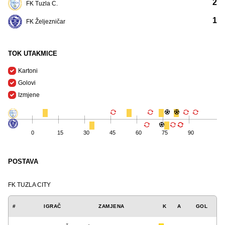
2
FK Tuzla C.
1
FK Željezničar
TOK UTAKMICE
Kartoni
Golovi
Izmjene
0
15
30
45
60
75
90
POSTAVA
FK TUZLA CITY
#
IGRAČ
ZAMJENA
K
A
GOL