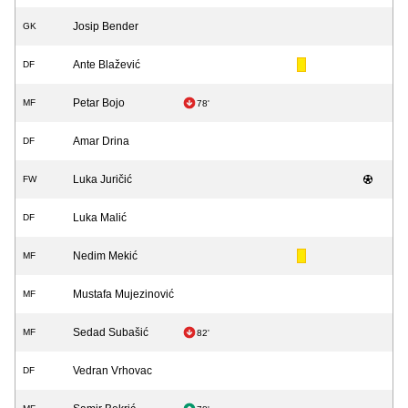
Josip Bender
GK
Ante Blažević
DF
Petar Bojo
MF
78'
Amar Drina
DF
Luka Juričić
FW
Luka Malić
DF
Nedim Mekić
MF
Mustafa Mujezinović
MF
Sedad Subašić
MF
82'
Vedran Vrhovac
DF