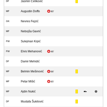
Jasmin Čeliković
DF
Augustin Doffo
MF
90'
Nevres Fejzić
GK
Nebojša Gavrić
MF
Sulejman Krpić
FW
Elvis Mehanović
FW
46'
Damir Mehidić
DF
Belmin Mešinović
MF
66'
Petar Mišić
MF
85'
Ajdin Nukić
MF
Mustafa Šukilović
DF