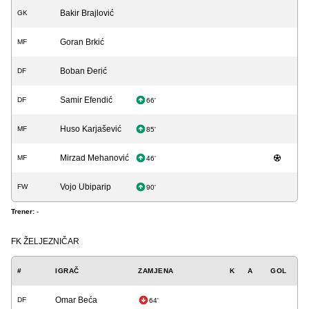
Bakir Brajlović
GK
Goran Brkić
MF
Boban Đerić
DF
Samir Efendić
DF
66'
Huso Karjašević
MF
85'
Mirzad Mehanović
MF
46'
Vojo Ubiparip
FW
90'
Trener:
-
FK ŽELJEZNIČAR
#
IGRAČ
ZAMJENA
K
A
GOL
Omar Beća
DF
64'