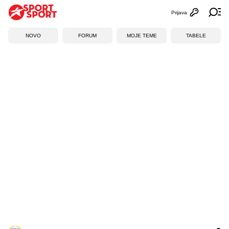
Prijava
Otvori profi
Ot
NOVO
FORUM
MOJE TEME
TABELE