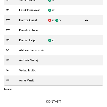
Samir Bekrić
MF
78'
Faruk Duraković
MF
82'
Hamza Gasal
FW
82'
64'
David Grubešić
FW
Damir Hrelja
MF
82'
Aleksandar Kosorić
DF
Ardonis Mućaj
MF
Vedad Muftić
GK
Amar Musić
MF
Trener:
-
KONTAKT