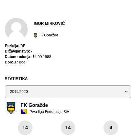
IGOR MIRKOVIĆ
FK Goražde
Pozicija:
DF
Državljanstvo:
-
Datum rođenja:
14.09.1988.
Dob:
37 god.
STATISTIKA
Sezona
FK Goražde
Prva liga Federacije BiH
14
14
4