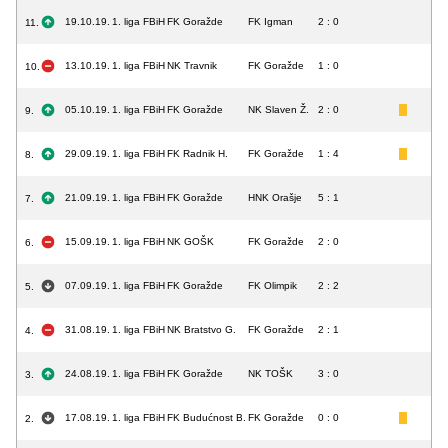
19.10.19.
1. liga FBiH
FK Goražde
FK Igman
2 : 0
11.
13.10.19.
1. liga FBiH
NK Travnik
FK Goražde
1 : 0
10.
05.10.19.
1. liga FBiH
FK Goražde
NK Slaven Ž.
2 : 0
9.
29.09.19.
1. liga FBiH
FK Radnik H.
FK Goražde
1 : 4
8.
21.09.19.
1. liga FBiH
FK Goražde
HNK Orašje
5 : 1
7.
15.09.19.
1. liga FBiH
NK GOŠK
FK Goražde
2 : 0
6.
07.09.19.
1. liga FBiH
FK Goražde
FK Olimpik
2 : 2
5.
31.08.19.
1. liga FBiH
NK Bratstvo G.
FK Goražde
2 : 1
4.
24.08.19.
1. liga FBiH
FK Goražde
NK TOŠK
3 : 0
3.
17.08.19.
1. liga FBiH
FK Budućnost B.
FK Goražde
0 : 0
2.