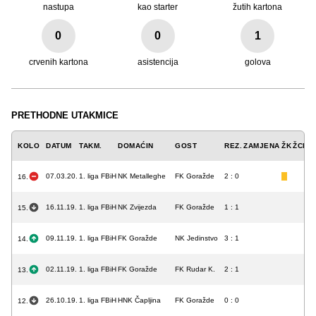
nastupa
kao starter
žutih kartona
0
0
1
crvenih kartona
asistencija
golova
PRETHODNE UTAKMICE
KOLO
DATUM
TAKM.
DOMAĆIN
GOST
REZ.
ZAMJENA
ŽK
ŽCK
C
07.03.20.
1. liga FBiH
NK Metalleghe
FK Goražde
2 : 0
16.
16.11.19.
1. liga FBiH
NK Zvijezda
FK Goražde
1 : 1
15.
09.11.19.
1. liga FBiH
FK Goražde
NK Jedinstvo
3 : 1
14.
02.11.19.
1. liga FBiH
FK Goražde
FK Rudar K.
2 : 1
13.
26.10.19.
1. liga FBiH
HNK Čapljina
FK Goražde
0 : 0
12.