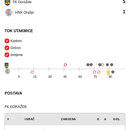
5
FK Goražde
1
HNK Orašje
TOK UTAKMICE
Kartoni
Golovi
Izmjene
0
15
30
45
60
75
90
POSTAVA
FK GORAŽDE
#
IGRAČ
ZAMJENA
K
A
GOL