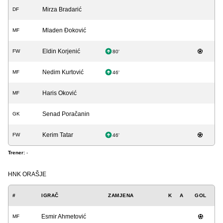
Mirza Bradarić
DF
Mladen Đoković
MF
Eldin Korjenić
FW
80'
Nedim Kurtović
MF
46'
Haris Oković
MF
Senad Poračanin
GK
Kerim Tatar
FW
46'
Trener:
-
HNK ORAŠJE
#
IGRAČ
ZAMJENA
K
A
GOL
Esmir Ahmetović
MF