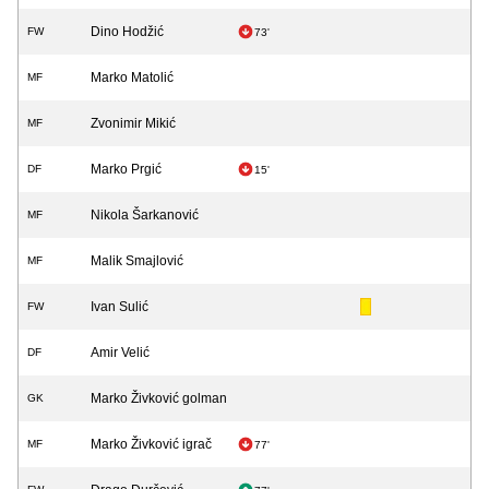
Dino Hodžić
FW
73'
Marko Matolić
MF
Zvonimir Mikić
MF
Marko Prgić
DF
15'
Nikola Šarkanović
MF
Malik Smajlović
MF
Ivan Sulić
FW
Amir Velić
DF
Marko Živković golman
GK
Marko Živković igrač
MF
77'