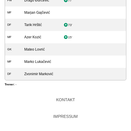
Drago Đurčević
FW
77'
Marjan Gajčević
MF
Tarik Hrštić
DF
73'
Azer Kozić
MF
15'
Mateo Lovrić
GK
Marko Lukačević
MF
Zvonimir Marković
DF
Trener:
-
KONTAKT
IMPRESSUM