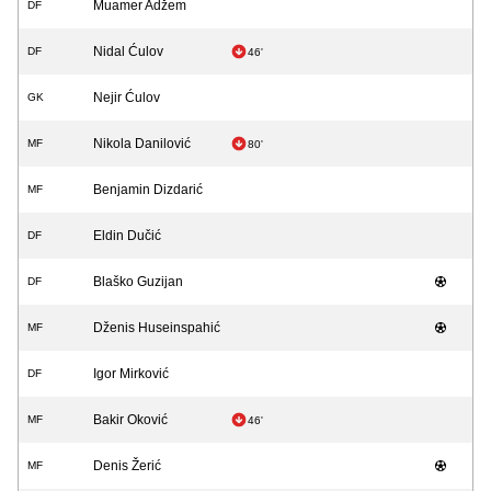
Muamer Adžem
DF
Nidal Ćulov
DF
46'
Nejir Ćulov
GK
Nikola Danilović
MF
80'
Benjamin Dizdarić
MF
Eldin Dučić
DF
Blaško Guzijan
DF
Dženis Huseinspahić
MF
Igor Mirković
DF
Bakir Oković
MF
46'
Denis Žerić
MF