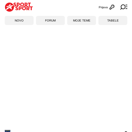
Prijava
Otvori profi
Ot
NOVO
FORUM
MOJE TEME
TABELE