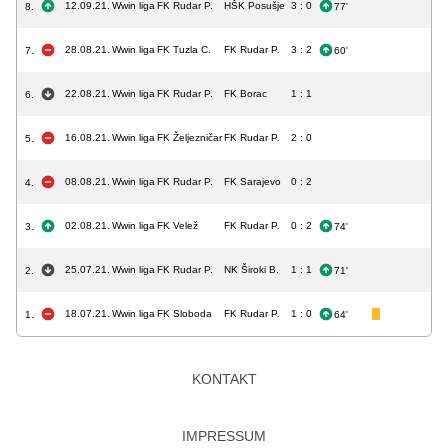
12.09.21.
Wwin liga
FK Rudar P.
HŠK Posušje
3 : 0
8.
77'
28.08.21.
Wwin liga
FK Tuzla C.
FK Rudar P.
3 : 2
7.
60'
22.08.21.
Wwin liga
FK Rudar P.
FK Borac
1 : 1
6.
16.08.21.
Wwin liga
FK Željezničar
FK Rudar P.
2 : 0
5.
08.08.21.
Wwin liga
FK Rudar P.
FK Sarajevo
0 : 2
4.
02.08.21.
Wwin liga
FK Velež
FK Rudar P.
0 : 2
3.
74'
25.07.21.
Wwin liga
FK Rudar P.
NK Široki B.
1 : 1
2.
71'
18.07.21.
Wwin liga
FK Sloboda
FK Rudar P.
1 : 0
1.
64'
KONTAKT
IMPRESSUM