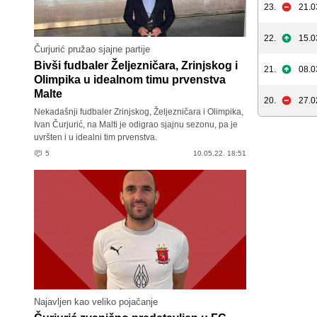
23.
21.0
22.
15.0
Čurjurić pružao sjajne partije
Bivši fudbaler Željezničara, Zrinjskog i
21.
08.0
Olimpika u idealnom timu prvenstva
Malte
20.
27.0
Nekadašnji fudbaler Zrinjskog, Željezničara i Olimpika,
Ivan Čurjurić, na Malti je odigrao sjajnu sezonu, pa je
uvršten i u idealni tim prvenstva.
5
10.05.22. 18:51
Najavljen kao veliko pojačanje