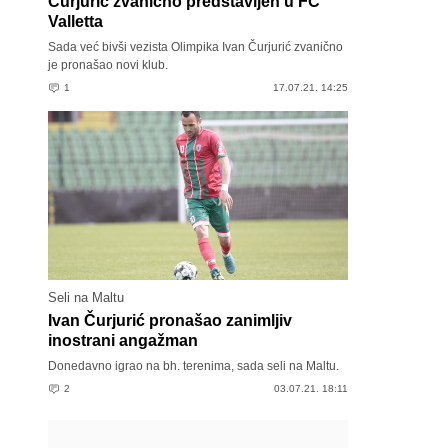
Čurjurić zvanično predstavljen u FC
Valletta
Sada već bivši vezista Olimpika Ivan Čurjurić zvanično
je pronašao novi klub.
1
17.07.21. 14:25
Seli na Maltu
Ivan Čurjurić pronašao zanimljiv
inostrani angažman
Donedavno igrao na bh. terenima, sada seli na Maltu.
2
03.07.21. 18:11