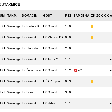
 UTAKMICE
TUM
TAKM.
DOMAĆIN
GOST
REZ.
ZAMJENA
ŽK
ŽCK
CK
5.21.
Wwin liga
FK Radnik B.
FK Olimpik
1 : 0
5.21.
Wwin liga
FK Olimpik
FK Mladost DK
0 : 0
5.21.
Wwin liga
FK Sloboda
FK Olimpik
2 : 0
5.21.
Wwin liga
FK Olimpik
FK Tuzla C.
1 : 1
4.21.
Wwin liga
FK Željezničar
FK Olimpik
1 : 2
76'
4.21.
Wwin liga
FK Olimpik
HŠK Zrinjski
0 : 3
4.21.
Wwin liga
FK Borac
FK Olimpik
3 : 0
4.21.
Wwin liga
FK Olimpik
FK Velež
1 : 1