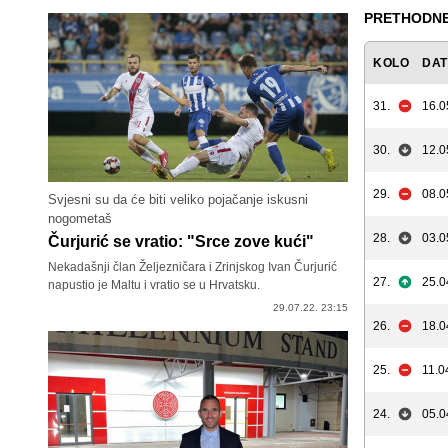
PRETHODNE
KOLO
DA
31.
16.0
30.
12.0
29.
08.0
Svjesni su da će biti veliko pojačanje iskusni
nogometaš
28.
03.0
Čurjurić se vratio: "Srce zove kući"
Nekadašnji član Željezničara i Zrinjskog Ivan Čurjurić
27.
25.0
napustio je Maltu i vratio se u Hrvatsku.
29.07.22. 23:15
26.
18.0
25.
11.0
24.
05.0