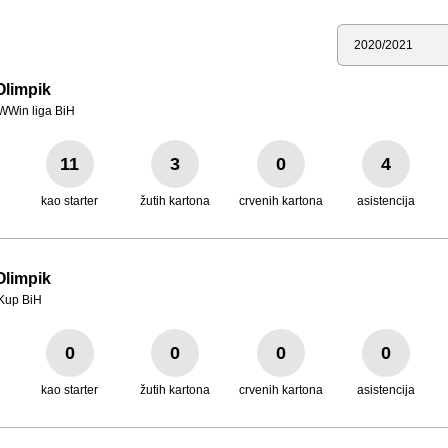
Sezona
Olimpik
WWin liga BiH
11
3
0
4
kao starter
žutih kartona
crvenih kartona
asistencija
Olimpik
Kup BiH
0
0
0
0
kao starter
žutih kartona
crvenih kartona
asistencija