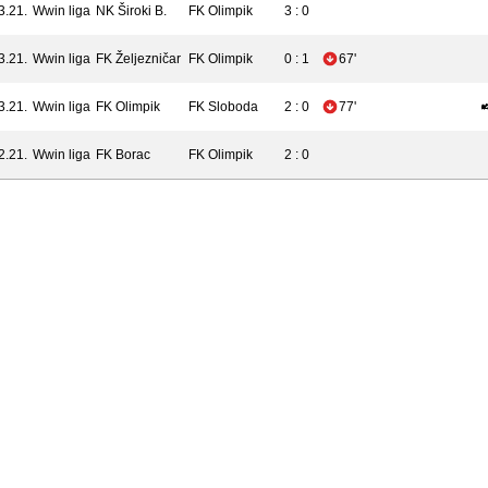
3.21.
Wwin liga
NK Široki B.
FK Olimpik
3 : 0
3.21.
Wwin liga
FK Željezničar
FK Olimpik
0 : 1
67'
3.21.
Wwin liga
FK Olimpik
FK Sloboda
2 : 0
77'
2.21.
Wwin liga
FK Borac
FK Olimpik
2 : 0