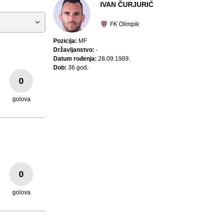
IVAN ČURJURIĆ
FK Olimpik
Pozicija:
MF
Državljanstvo:
-
Datum rođenja:
28.09.1989.
Dob:
36 god.
0
golova
0
golova