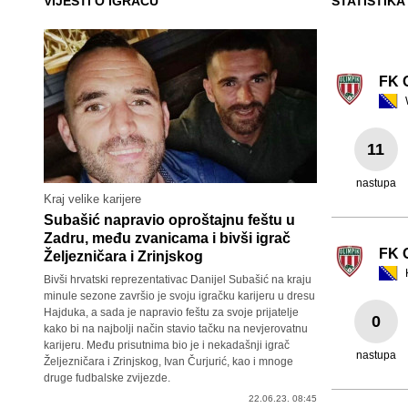
VIJESTI O IGRAČU
STATISTIKA
FK 
11
nastupa
Kraj velike karijere
Subašić napravio oproštajnu feštu u
Zadru, među zvanicama i bivši igrač
FK 
Željezničara i Zrinjskog
Bivši hrvatski reprezentativac Danijel Subašić na kraju
minule sezone završio je svoju igračku karijeru u dresu
Hajduka, a sada je napravio feštu za svoje prijatelje
0
kako bi na najbolji način stavio tačku na nevjerovatnu
karijeru. Među prisutnima bio je i nekadašnji igrač
nastupa
Željezničara i Zrinjskog, Ivan Čurjurić, kao i mnoge
druge fudbalske zvijezde.
22.06.23. 08:45