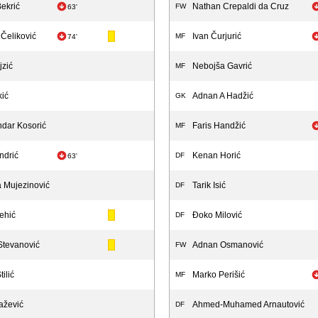
ekrić
Nathan Crepaldi da Cruz
FW
63'
Čeliković
Ivan Čurjurić
MF
74'
jzić
Nebojša Gavrić
MF
kić
Adnan A Hadžić
GK
ndar Kosorić
Faris Handžić
MF
ndrić
Kenan Horić
DF
63'
 Mujezinović
Tarik Isić
DF
ehić
Đoko Milović
DF
Stevanović
Adnan Osmanović
FW
ilić
Marko Perišić
MF
ažević
Ahmed-Muhamed Arnautović
DF