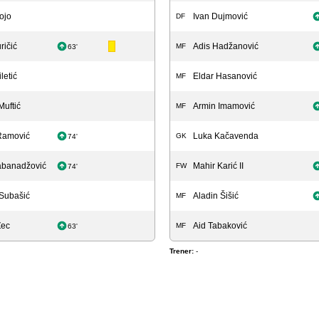
ojo
Ivan Dujmović
DF
ričić
Adis Hadžanović
MF
63'
letić
Eldar Hasanović
MF
uftić
Armin Imamović
MF
Ramović
Luka Kačavenda
GK
74'
abanadžović
Mahir Karić II
FW
74'
Subašić
Aladin Šišić
MF
Zec
Aid Tabaković
MF
63'
Trener:
-