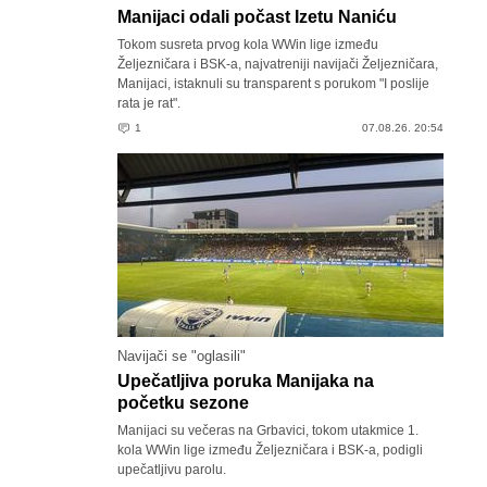
Manijaci odali počast Izetu Naniću
Tokom susreta prvog kola WWin lige između
Željezničara i BSK-a, najvatreniji navijači Željezničara,
Manijaci, istaknuli su transparent s porukom "I poslije
rata je rat".
1
07.08.26. 20:54
Navijači se "oglasili"
Upečatljiva poruka Manijaka na
početku sezone
Manijaci su večeras na Grbavici, tokom utakmice 1.
kola WWin lige između Željezničara i BSK-a, podigli
upečatljivu parolu.