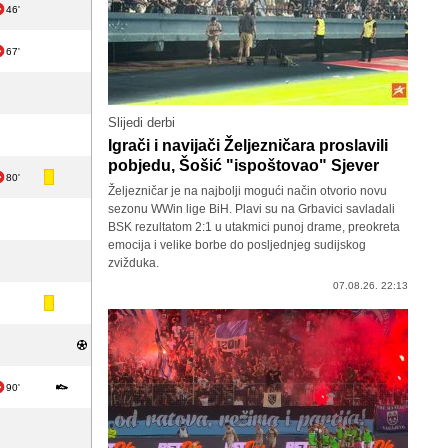
46'
67'
Slijedi derbi
Igrači i navijači Željezničara proslavili
pobjedu, Šošić "ispoštovao" Sjever
80'
Željezničar je na najbolji mogući način otvorio novu
sezonu WWin lige BiH. Plavi su na Grbavici savladali
BSK rezultatom 2:1 u utakmici punoj drame, preokreta
emocija i velike borbe do posljednjeg sudijskog
zvižduka.
07.08.26. 22:13
90'