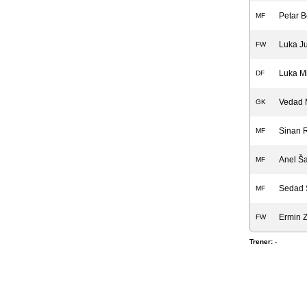
Petar B
MF
Luka Ju
FW
Luka Mi
DF
Vedad M
GK
Sinan 
MF
Anel Š
MF
Sedad 
MF
Ermin 
FW
Trener:
-