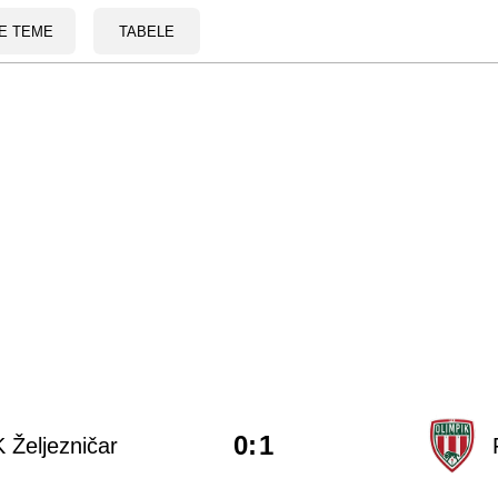
E TEME
TABELE
0
:
1
 Željezničar