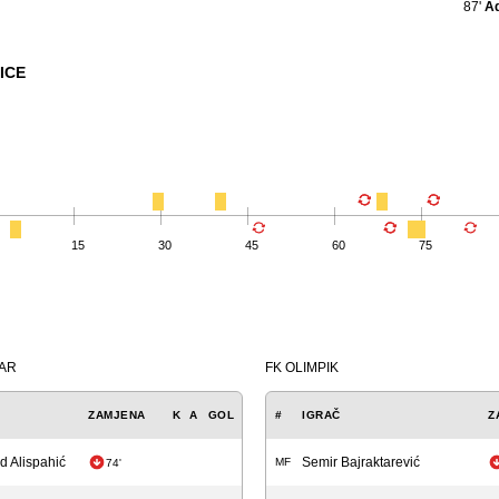
87'
A
ICE
15
30
45
60
75
ČAR
FK OLIMPIK
ZAMJENA
K
A
GOL
#
IGRAČ
Z
 Alispahić
Semir Bajraktarević
MF
74'