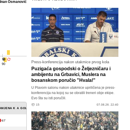
dnan Osmanović
Press-konferencija nakon utakmice prvog kola
90
Puzigaća gospodski o Željezničaru i
ambijentu na Grbavici, Muslera na
bosanskom poručio "Hvala!"
U Plavom salonu nakon utakmice upriličena je press-
konferencija na kojoj su se obratili treneri obje ekipe.
Evo šta su isti poručili.
15
07.08.26. 22:40
AMJENA
K
A
GOL
67'