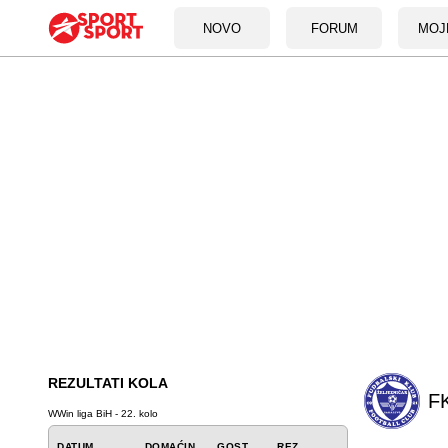
NOVO
FORUM
MOJ
REZULTATI KOLA
FK
WWin liga BiH - 22. kolo
DATUM
DOMAĆIN
GOST
REZ