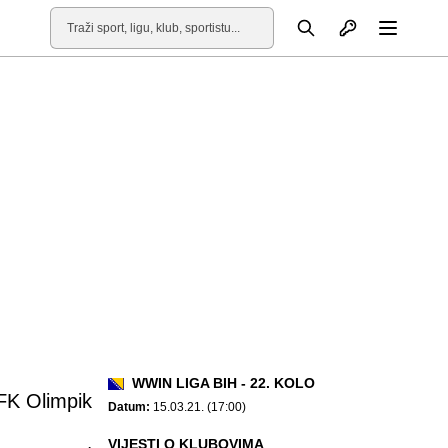
Otvori profil
Pretraga
Otvori
WWIN LIGA BIH - 22. KOLO
FK Olimpik
Datum:
15.03.21. (17:00)
VIJESTI O KLUBOVIMA