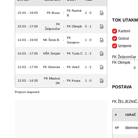
FK Radnik
15.03. - 19:05
FK Borac
-
2 : 0
B.
TOK UTAKM
FK
15.03. - 17:00
-
FK Olimpik
0 : 1
Željezničar
Kartoni
FK
Golovi
14.03. - 19:00
NK Široki B.
-
1 : 0
Sarajevo
Izmjene
14.03. - 17:00
HŠK Zrinjski
-
FK Tuzla C.
1 : 2
FK Željezničar
FK Olimpik
13.03. - 17:00
FK Sloboda
-
FK Velež
1 : 2
0
FK Mladost
13.03. - 14:30
-
FK Krupa
1 : 0
DK
POSTAVA
Potpuni raspored
FK ŽELJEZNI
#
IGRAČ
Mehmed
MF