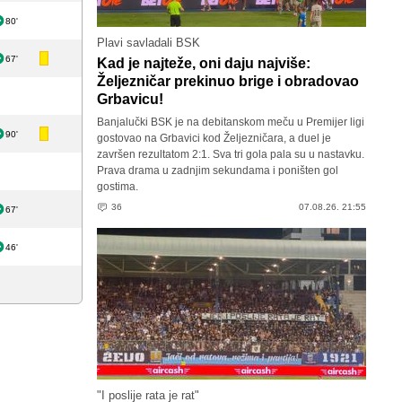
80'
Plavi savladali BSK
67'
Kad je najteže, oni daju najviše:
Željezničar prekinuo brige i obradovao
Grbavicu!
Banjalučki BSK je na debitanskom meču u Premijer ligi
90'
gostovao na Grbavici kod Željezničara, a duel je
završen rezultatom 2:1. Sva tri gola pala su u nastavku.
Prava drama u zadnjim sekundama i poništen gol
gostima.
36
07.08.26. 21:55
67'
46'
"I poslije rata je rat"