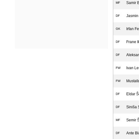
Samir B
MF
Jasmin 
DF
Irfan Fe
GK
Frane I
DF
Aleksa
DF
Ivan Le
FW
Mustafa
FW
Eldar Š
DF
Siniša 
DF
Semir Št
MF
Ante Bl
DF