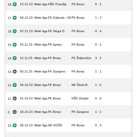
15.12.23.
Wwin liga
HŠK Posušje
FK Borac
0 : 2
18.
09.12.23.
Wwin liga
FK Zvijezda - 09
FK Borac
1 : 2
17.
02.12.23.
Wwin liga
FK Sloga D.
FK Borac
0 : 4
16.
25.11.23.
Wwin liga
FK Igman
FK Borac
0 : 1
15.
12.11.23.
Wwin liga
FK Borac
FK Željezničar
3 : 2
14.
05.11.23.
Wwin liga
FK Sarajevo
FK Borac
1 : 1
13.
28.10.23.
Wwin liga
FK Borac
NK Široki B.
1 : 0
12.
22.10.23.
Wwin liga
FK Borac
HŠK Zrinjski
0 : 0
11.
18.10.23.
Wwin liga
FK Borac
FK Sarajevo
1 : 1
2.
08.10.23.
Wwin liga
NK GOŠK
FK Borac
0 : 3
10.