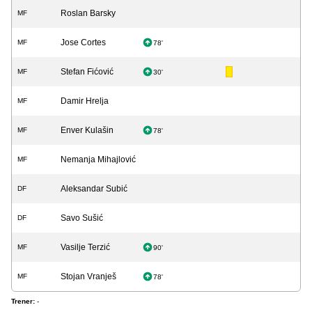
Roslan Barsky
MF
Jose Cortes
MF
78'
Stefan Fićović
MF
30'
Damir Hrelja
MF
Enver Kulašin
MF
78'
Nemanja Mihajlović
MF
Aleksandar Subić
DF
Savo Sušić
DF
Vasilje Terzić
MF
90'
Stojan Vranješ
MF
78'
Trener:
-