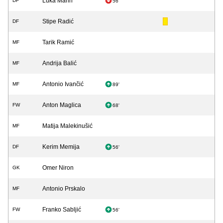
Luka Marin
DF
56'
Stipe Radić
DF
Tarik Ramić
MF
Andrija Balić
MF
Antonio Ivančić
MF
89'
Anton Maglica
FW
68'
Matija Malekinušić
MF
Kerim Memija
DF
56'
Omer Niron
GK
Antonio Prskalo
MF
Franko Sabljić
FW
56'