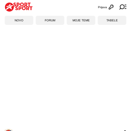
Prijava
Otvori profi
Ot
NOVO
FORUM
MOJE TEME
TABELE