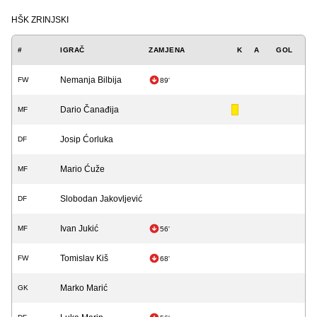
HŠK ZRINJSKI
#
IGRAČ
ZAMJENA
K
A
GOL
Nemanja Bilbija
FW
89'
Dario Čanađija
MF
Josip Ćorluka
DF
Mario Ćuže
MF
Slobodan Jakovljević
DF
Ivan Jukić
MF
56'
Tomislav Kiš
FW
68'
Marko Marić
GK