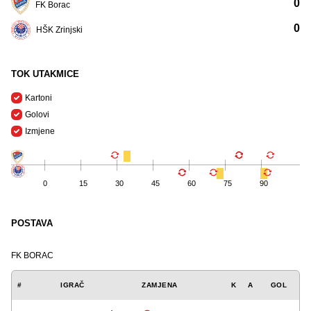
0
FK Borac
0
HŠK Zrinjski
TOK UTAKMICE
Kartoni
Golovi
Izmjene
0
15
30
45
60
75
90
POSTAVA
FK BORAC
#
IGRAČ
ZAMJENA
K
A
GOL