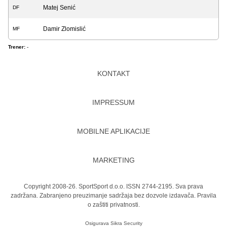
Matej Senić
DF
Damir Zlomislić
MF
Trener:
-
KONTAKT
IMPRESSUM
MOBILNE APLIKACIJE
MARKETING
Copyright 2008-26. SportSport d.o.o. ISSN 2744-2195. Sva prava
zadržana. Zabranjeno preuzimanje sadržaja bez dozvole izdavača.
Pravila
o zaštiti privatnosti.
Osigurava
Sikra Security