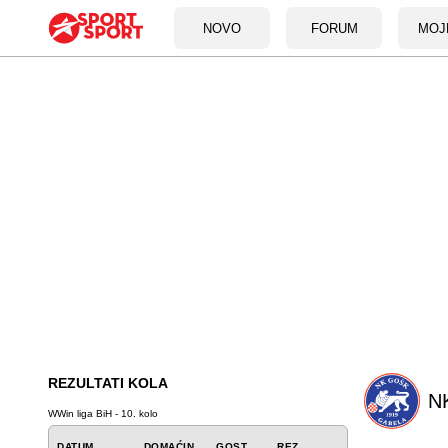
NOVO
FORUM
MOJ
REZULTATI KOLA
N
WWin liga BiH - 10. kolo
DATUM
DOMAĆIN
GOST
REZ