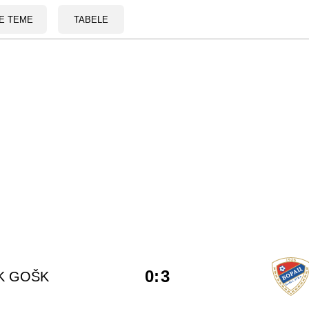
E TEME
TABELE
0
:
3
K GOŠK