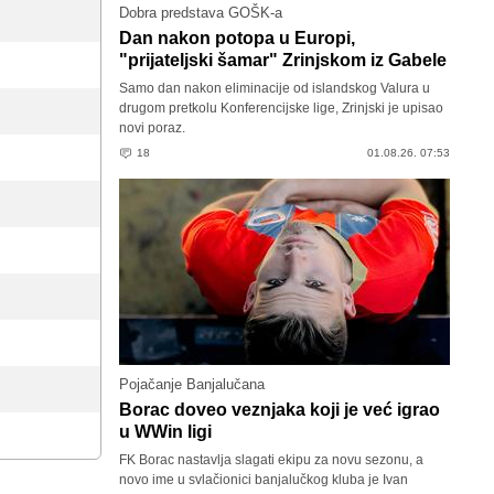
Dobra predstava GOŠK-a
Dan nakon potopa u Europi,
"prijateljski šamar" Zrinjskom iz Gabele
Samo dan nakon eliminacije od islandskog Valura u
drugom pretkolu Konferencijske lige, Zrinjski je upisao
novi poraz.
18
01.08.26. 07:53
Pojačanje Banjalučana
Borac doveo veznjaka koji je već igrao
u WWin ligi
FK Borac nastavlja slagati ekipu za novu sezonu, a
novo ime u svlačionici banjalučkog kluba je Ivan