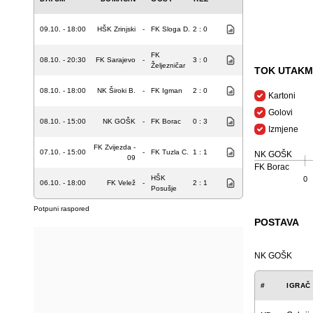
09.10. - 18:00
HŠK Zrinjski
-
FK Sloga D.
2 : 0
FK
08.10. - 20:30
FK Sarajevo
-
3 : 0
Željezničar
TOK UTAKM
08.10. - 18:00
NK Široki B.
-
FK Igman
2 : 0
Kartoni
Golovi
08.10. - 15:00
NK GOŠK
-
FK Borac
0 : 3
Izmjene
FK Zvijezda -
07.10. - 15:00
-
FK Tuzla C.
1 : 1
NK GOŠK
09
FK Borac
HŠK
0
06.10. - 18:00
FK Velež
-
2 : 1
Posušje
Potpuni raspored
POSTAVA
NK GOŠK
#
IGRAČ