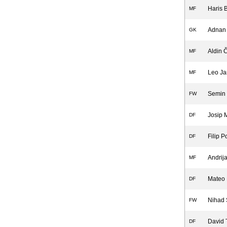
Haris 
MF
Adnan
GK
Aldin Č
MF
Leo Ja
MF
Semin 
FW
Josip M
DF
Filip P
DF
Andrij
MF
Mateo 
DF
Nihad 
FW
David 
DF