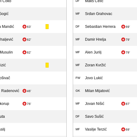
el Čoko
Maks Čelić
DF
Gogić
Srđan Grahovac
MF
a Mandić
Sebastian Herrera
DF
63'
69'
ihaljević
Damir Hrelja
MF
62'
79'
Musulin
Alen Jurilj
MF
62'
79'
izić
Zoran Kvržić
MF
bšivač
Jovo Lukić
FW
je Radenović
Milan Mijatović
GK
46'
korup
Jovan Nišić
MF
76'
87'
uta
Savo Sušić
DF
silj
Vasilje Terzić
MF
69'