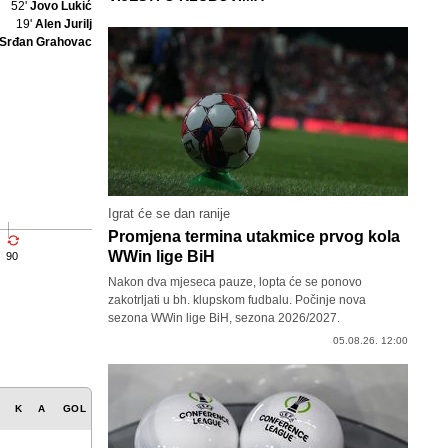
52'
Jovo Lukić
19'
Alen Jurilj
Srđan Grahovac
Igrat će se dan ranije
Promjena termina utakmice prvog kola
WWin lige BiH
90
Nakon dva mjeseca pauze, lopta će se ponovo
zakotrljati u bh. klupskom fudbalu. Počinje nova
sezona WWin lige BiH, sezona 2026/2027.
05.08.26. 12:00
K
A
GOL