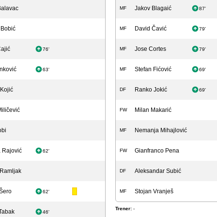
Balavac
Jakov Blagaić
MF
87'
 Bobić
David Čavić
MF
79'
ajić
Jose Cortes
MF
76'
79'
nković
Stefan Fićović
MF
63'
69'
Kojić
Ranko Jokić
DF
69'
iličević
Milan Makarić
FW
obi
Nemanja Mihajlović
MF
a Rajović
Gianfranco Pena
FW
62'
Ramljak
Aleksandar Subić
DF
Šero
Stojan Vranješ
MF
62'
Trener:
-
Tabak
46'