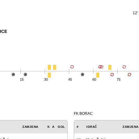
12'
ICE
15
30
45
60
75
FK BORAC
ZAMJENA
K
A
GOL
#
IGRAČ
ZAMJENA