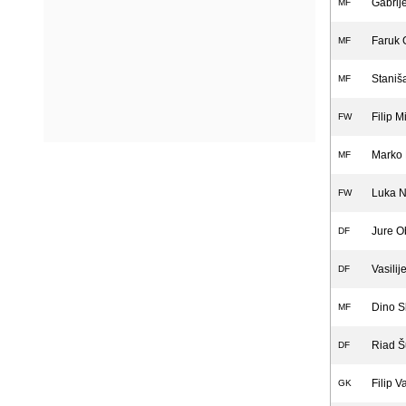
Gabrij
MF
Faruk 
MF
Staniš
MF
Filip M
FW
Marko 
MF
Luka N
FW
Jure O
DF
Vasili
DF
Dino S
MF
Riad Š
DF
Filip Va
GK