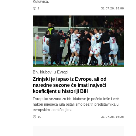
Kukavica.
2
31.07.26. 19:06
Bh. klubovi u Evropi
Zrinjski je ispao iz Evrope, ali od
naredne sezone će imati najveći
koeficijent u historiji BiH
Evropska sezona za bh. klubove je počela loše i već
nakon mjeseca jula ostali smo bez tri predstavnika u
evropskim takmičenjima.
10
31.07.26. 16:25