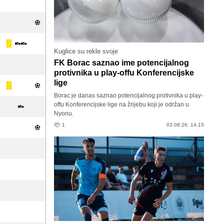
Kuglice su rekle svoje
FK Borac saznao ime potencijalnog
protivnika u play-offu Konferencijske
lige
Borac je danas saznao potencijalnog protivnika u play-
offu Konferencijske lige na žrijebu koji je održan u
Nyonu.
1
03.08.26. 14:15