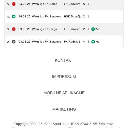
24.08.25.
Wwin liga
FK Borac
FK Sarajevo
5 : 1
5.
16.08.25.
Wwin liga
FK Sarajevo
HŠK Posušje
2 : 1
4.
09.08.25.
Wwin liga
FK Sloga
FK Sarajevo
2 : 1
3.
74'
03.08.25.
Wwin liga
FK Sarajevo
FK Radnik B.
4 : 4
2.
75'
KONTAKT
IMPRESSUM
MOBILNE APLIKACIJE
MARKETING
Copyright 2008-26. SportSport d.o.o. ISSN 2744-2195. Sva prava