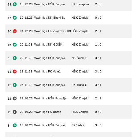
18.12.23.
Wwin liga
HŠK Zrinjski
FK Sarajevo
2 : 0
18.
10.12.23.
Wwin liga
NK Široki B.
HŠK Zrinjski
0 : 2
17.
04.12.23.
Wwin liga
FK Zvijezda - 09
HŠK Zrinjski
2 : 1
16.
26.11.23.
Wwin liga
NK GOŠK
HŠK Zrinjski
1 : 5
15.
22.11.23.
Wwin liga
HŠK Zrinjski
NK Široki B.
3 : 1
6.
13.11.23.
Wwin liga
FK Velež
HŠK Zrinjski
3 : 0
14.
05.11.23.
Wwin liga
HŠK Zrinjski
FK Tuzla C.
3 : 1
13.
29.10.23.
Wwin liga
HŠK Posušje
HŠK Zrinjski
2 : 2
12.
22.10.23.
Wwin liga
FK Borac
HŠK Zrinjski
0 : 0
11.
18.10.23.
Wwin liga
HŠK Zrinjski
FK Velež
3 : 0
3.