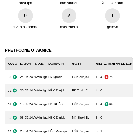
nastupa
kao starter
žutih kartona
0
2
1
crvenih kartona
asistencija
golova
PRETHODNE UTAKMICE
KOLO
DATUM
TAKM.
DOMAĆIN
GOST
REZ.
ZAMJENA
ŽK
ŽCK
CK
26.05.24.
Wwin liga
FK Igman
HŠK Zrinjski
1 : 4
33.
73'
20.05.24.
Wwin liga
HŠK Zrinjski
FK Tuzla C.
4 : 0
32.
13.05.24.
Wwin liga
NK GOŠK
HŠK Zrinjski
1 : 4
31.
66'
03.05.24.
Wwin liga
HŠK Zrinjski
NK Široki B.
3 : 0
30.
28.04.24.
Wwin liga
HŠK Posušje
HŠK Zrinjski
0 : 1
29.