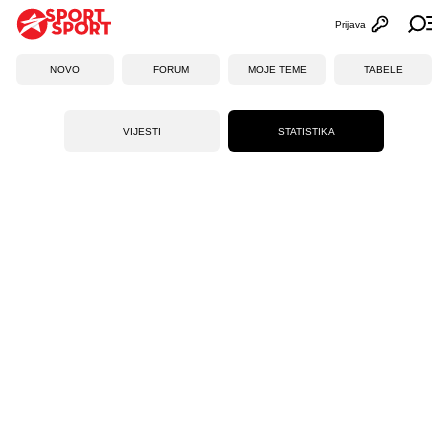
Prijava
Otvori profi
Ot
NOVO
FORUM
MOJE TEME
TABELE
VIJESTI
STATISTIKA