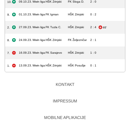
09.10.23.
Wwin liga
HŠK Zrinjski
FK Sloga D.
2 : 0
10.
01.10.23.
Wwin liga
FK Igman
HŠK Zrinjski
0 : 2
9.
27.09.23.
Wwin liga
FK Tuzla C.
HŠK Zrinjski
2 : 4
2.
46'
24.09.23.
Wwin liga
HŠK Zrinjski
FK Željezničar
2 : 1
8.
16.09.23.
Wwin liga
FK Sarajevo
HŠK Zrinjski
1 : 0
7.
13.09.23.
Wwin liga
HŠK Zrinjski
HŠK Posušje
0 : 1
1.
KONTAKT
IMPRESSUM
MOBILNE APLIKACIJE