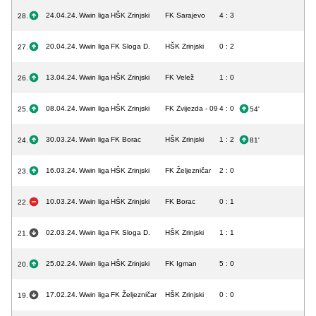
24.04.24.
Wwin liga
HŠK Zrinjski
FK Sarajevo
4 : 3
28.
20.04.24.
Wwin liga
FK Sloga D.
HŠK Zrinjski
0 : 2
27.
13.04.24.
Wwin liga
HŠK Zrinjski
FK Velež
1 : 0
26.
08.04.24.
Wwin liga
HŠK Zrinjski
FK Zvijezda - 09
4 : 0
25.
54'
30.03.24.
Wwin liga
FK Borac
HŠK Zrinjski
1 : 2
24.
81'
16.03.24.
Wwin liga
HŠK Zrinjski
FK Željezničar
2 : 0
23.
10.03.24.
Wwin liga
HŠK Zrinjski
FK Borac
0 : 1
22.
02.03.24.
Wwin liga
FK Sloga D.
HŠK Zrinjski
1 : 1
21.
25.02.24.
Wwin liga
HŠK Zrinjski
FK Igman
5 : 0
20.
17.02.24.
Wwin liga
FK Željezničar
HŠK Zrinjski
0 : 0
19.