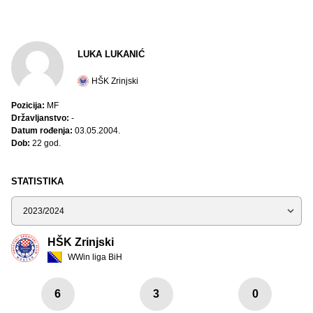
LUKA LUKANIĆ
HŠK Zrinjski
Pozicija:
MF
Državljanstvo:
-
Datum rođenja:
03.05.2004.
Dob:
22 god.
STATISTIKA
Sezona
HŠK Zrinjski
WWin liga BiH
6
3
0