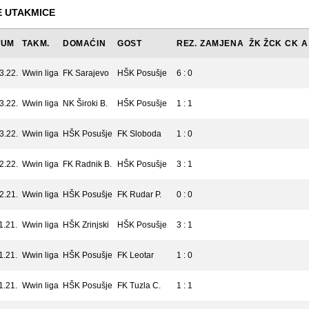
 UTAKMICE
TUM
TAKM.
DOMAĆIN
GOST
REZ.
ZAMJENA
ŽK
ŽCK
CK
A
3.22.
Wwin liga
FK Sarajevo
HŠK Posušje
6 : 0
3.22.
Wwin liga
NK Široki B.
HŠK Posušje
1 : 1
3.22.
Wwin liga
HŠK Posušje
FK Sloboda
1 : 0
2.22.
Wwin liga
FK Radnik B.
HŠK Posušje
3 : 1
2.21.
Wwin liga
HŠK Posušje
FK Rudar P.
0 : 0
1.21.
Wwin liga
HŠK Zrinjski
HŠK Posušje
3 : 1
1.21.
Wwin liga
HŠK Posušje
FK Leotar
1 : 0
1.21.
Wwin liga
HŠK Posušje
FK Tuzla C.
1 : 1