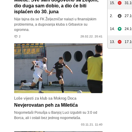
15.
31.1
dio duga sam dobio, a dio će biti
isplaćen do 30. juna
2.
27.1
Nije tajna da se FK Željezničar nalazi u finansijskim
problemima, a dugovanja kluba s Grbavice su
14.
24.1
ogromna.
2
28.02.22. 20:41
13.
17.1
Loše vijesti za klub sa Mokrog Doca
Nevjerovatan peh za Miletića
Nogometaši Posušja u Banjoj Luci izgubili su 3:0 od
Borca, ali i ostali bez jednog nogometaša.
03.11.21. 11:40