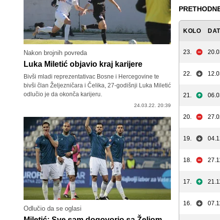
PRETHODNE
KOLO
DA
23.
20.0
Nakon brojnih povreda
Luka Miletić objavio kraj karijere
22.
12.0
Bivši mladi reprezentativac Bosne i Hercegovine te
bivši član Željezničara i Čelika, 27-godišnji Luka Miletić
odlučio je da okonča karijeru.
21.
06.0
24.03.22. 20:39
20.
27.0
19.
04.1
18.
27.1
17.
21.1
16.
07.1
Odlučio da se oglasi
Miletić: Sve sam dogovorio sa Željom,