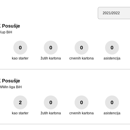
Sezona
 Posušje
Kup BiH
0
0
0
0
kao starter
žutih kartona
crvenih kartona
asistencija
 Posušje
WWin liga BiH
2
0
0
0
kao starter
žutih kartona
crvenih kartona
asistencija