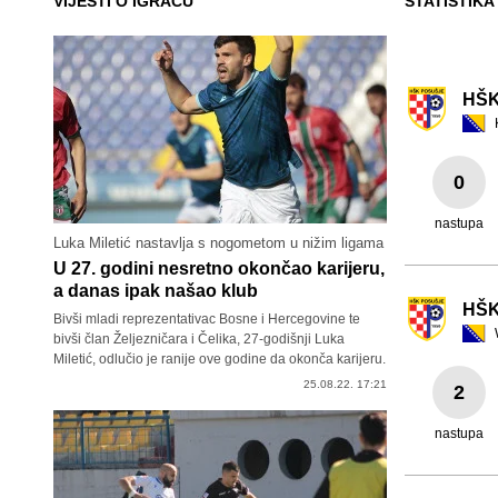
VIJESTI O IGRAČU
STATISTIKA
HŠK
0
nastupa
Luka Miletić nastavlja s nogometom u nižim ligama
U 27. godini nesretno okončao karijeru,
a danas ipak našao klub
HŠK
Bivši mladi reprezentativac Bosne i Hercegovine te
bivši član Željezničara i Čelika, 27-godišnji Luka
Miletić, odlučio je ranije ove godine da okonča karijeru.
25.08.22. 17:21
2
nastupa