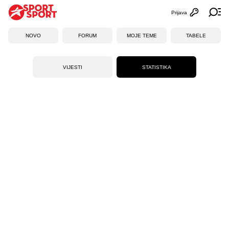
Prijava
Otvori profi
Ot
NOVO
FORUM
MOJE TEME
TABELE
VIJESTI
STATISTIKA