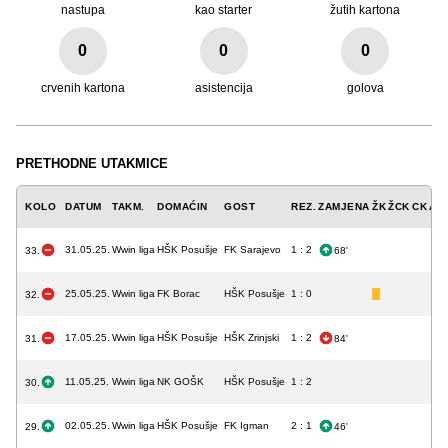
nastupa
kao starter
žutih kartona
0
0
0
crvenih kartona
asistencija
golova
PRETHODNE UTAKMICE
KOLO
DATUM
TAKM.
DOMAĆIN
GOST
REZ.
ZAMJENA
ŽK
ŽCK
CK
A
G
31.05.25.
Wwin liga
HŠK Posušje
FK Sarajevo
1 : 2
33.
68'
25.05.25.
Wwin liga
FK Borac
HŠK Posušje
1 : 0
32.
17.05.25.
Wwin liga
HŠK Posušje
HŠK Zrinjski
1 : 2
31.
84'
11.05.25.
Wwin liga
NK GOŠK
HŠK Posušje
1 : 2
30.
02.05.25.
Wwin liga
HŠK Posušje
FK Igman
2 : 1
29.
46'