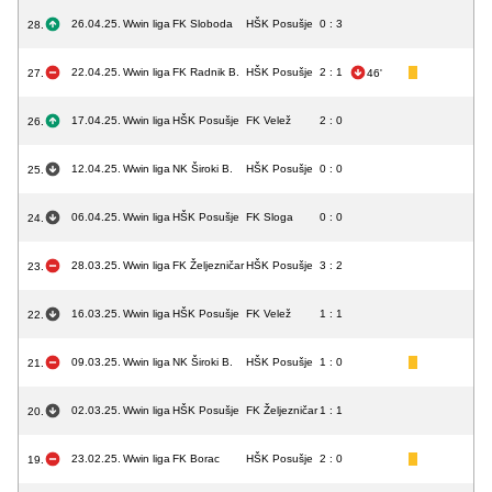
26.04.25.
Wwin liga
FK Sloboda
HŠK Posušje
0 : 3
28.
22.04.25.
Wwin liga
FK Radnik B.
HŠK Posušje
2 : 1
27.
46'
17.04.25.
Wwin liga
HŠK Posušje
FK Velež
2 : 0
26.
12.04.25.
Wwin liga
NK Široki B.
HŠK Posušje
0 : 0
25.
06.04.25.
Wwin liga
HŠK Posušje
FK Sloga
0 : 0
24.
28.03.25.
Wwin liga
FK Željezničar
HŠK Posušje
3 : 2
23.
16.03.25.
Wwin liga
HŠK Posušje
FK Velež
1 : 1
22.
09.03.25.
Wwin liga
NK Široki B.
HŠK Posušje
1 : 0
21.
02.03.25.
Wwin liga
HŠK Posušje
FK Željezničar
1 : 1
20.
23.02.25.
Wwin liga
FK Borac
HŠK Posušje
2 : 0
19.