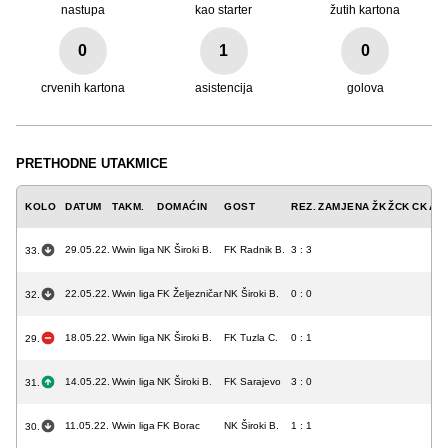
nastupa
kao starter
žutih kartona
0
1
0
crvenih kartona
asistencija
golova
PRETHODNE UTAKMICE
KOLO
DATUM
TAKM.
DOMAĆIN
GOST
REZ.
ZAMJENA
ŽK
ŽCK
CK
A
29.05.22.
Wwin liga
NK Široki B.
FK Radnik B.
3 : 3
33.
22.05.22.
Wwin liga
FK Željezničar
NK Široki B.
0 : 0
32.
18.05.22.
Wwin liga
NK Široki B.
FK Tuzla C.
0 : 1
29.
14.05.22.
Wwin liga
NK Široki B.
FK Sarajevo
3 : 0
31.
11.05.22.
Wwin liga
FK Borac
NK Široki B.
1 : 1
30.