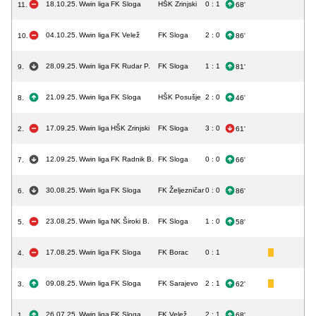
18.10.25.
Wwin liga
FK Sloga
HŠK Zrinjski
0 : 1
11.
68'
04.10.25.
Wwin liga
FK Velež
FK Sloga
2 : 0
10.
86'
28.09.25.
Wwin liga
FK Rudar P.
FK Sloga
1 : 1
9.
81'
21.09.25.
Wwin liga
FK Sloga
HŠK Posušje
2 : 0
8.
46'
17.09.25.
Wwin liga
HŠK Zrinjski
FK Sloga
3 : 0
2.
61'
12.09.25.
Wwin liga
FK Radnik B.
FK Sloga
0 : 0
7.
66'
30.08.25.
Wwin liga
FK Sloga
FK Željezničar
0 : 0
6.
86'
23.08.25.
Wwin liga
NK Široki B.
FK Sloga
1 : 0
5.
58'
17.08.25.
Wwin liga
FK Sloga
FK Borac
0 : 1
4.
09.08.25.
Wwin liga
FK Sloga
FK Sarajevo
2 : 1
3.
62'
26.07.25.
Wwin liga
FK Sloga
FK Velež
2 : 1
1.
68'