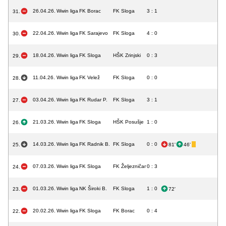
26.04.26.
Wwin liga
FK Borac
FK Sloga
3 : 1
31.
22.04.26.
Wwin liga
FK Sarajevo
FK Sloga
4 : 0
30.
18.04.26.
Wwin liga
FK Sloga
HŠK Zrinjski
0 : 3
29.
11.04.26.
Wwin liga
FK Velež
FK Sloga
0 : 0
28.
03.04.26.
Wwin liga
FK Rudar P.
FK Sloga
3 : 1
27.
21.03.26.
Wwin liga
FK Sloga
HŠK Posušje
1 : 0
26.
14.03.26.
Wwin liga
FK Radnik B.
FK Sloga
0 : 0
25.
81'
46'
07.03.26.
Wwin liga
FK Sloga
FK Željezničar
0 : 3
24.
01.03.26.
Wwin liga
NK Široki B.
FK Sloga
1 : 0
23.
72'
20.02.26.
Wwin liga
FK Sloga
FK Borac
0 : 4
22.