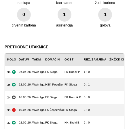
nastupa
kao starter
žutih kartona
0
1
1
crvenih kartona
asistencija
golova
PRETHODNE UTAKMICE
KOLO
DATUM
TAKM.
DOMAĆIN
GOST
REZ.
ZAMJENA
ŽK
ŽCK
CK
A
26.05.26.
Wwin liga
FK Sloga
FK Rudar P.
1 : 0
36.
22.05.26.
Wwin liga
HŠK Posušje
FK Sloga
0 : 1
35.
16.05.26.
Wwin liga
FK Sloga
FK Radnik B.
0 : 0
34.
10.05.26.
Wwin liga
FK Željezničar
FK Sloga
3 : 0
33.
02.05.26.
Wwin liga
FK Sloga
NK Široki B.
2 : 0
32.