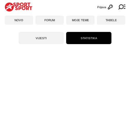
Prijava
Otvori profi
Ot
NOVO
FORUM
MOJE TEME
TABELE
VIJESTI
STATISTIKA