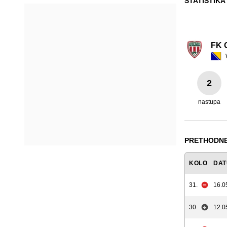
STATISTIKA
FK 
2
nastupa
PRETHODNE
KOLO
DA
31.
16.0
30.
12.0