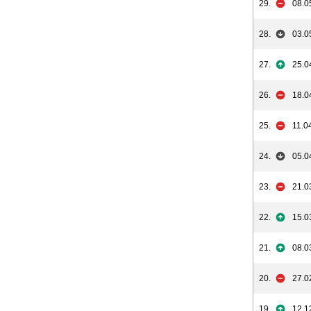
29.
08.0
28.
03.0
27.
25.0
26.
18.0
25.
11.0
24.
05.0
23.
21.0
22.
15.0
21.
08.0
20.
27.0
19.
12.1