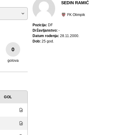
SEDIN RAMIĆ
FK Olimpik
Pozicija:
DF
Državljanstvo:
-
Datum rođenja:
28.11.2000.
Dob:
25 god.
0
golova
A
GOL