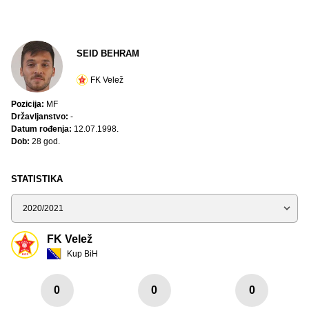
SEID BEHRAM
FK Velež
Pozicija:
MF
Državljanstvo:
-
Datum rođenja:
12.07.1998.
Dob:
28 god.
STATISTIKA
Sezona
FK Velež
Kup BiH
0
0
0