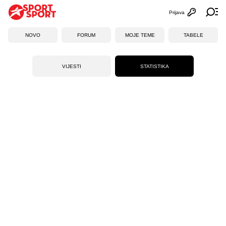
Prijava
Otvori profi
Ot
NOVO
FORUM
MOJE TEME
TABELE
VIJESTI
STATISTIKA