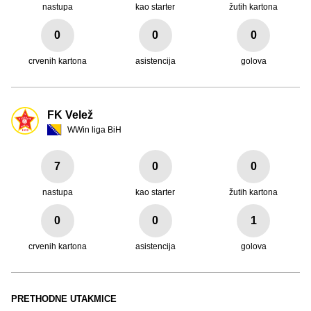
nastupa
kao starter
žutih kartona
0
0
0
crvenih kartona
asistencija
golova
FK Velež
WWin liga BiH
7
0
0
nastupa
kao starter
žutih kartona
0
0
1
crvenih kartona
asistencija
golova
PRETHODNE UTAKMICE