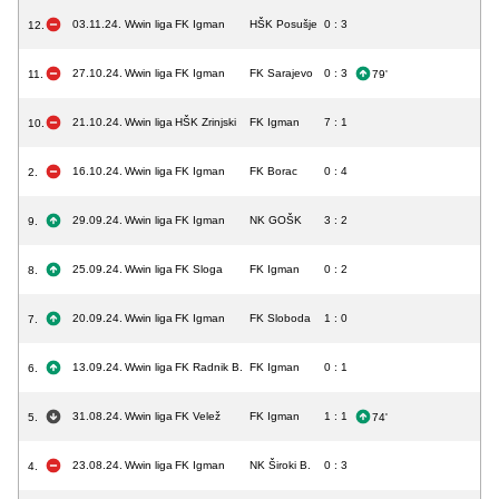
03.11.24.
Wwin liga
FK Igman
HŠK Posušje
0 : 3
12.
27.10.24.
Wwin liga
FK Igman
FK Sarajevo
0 : 3
11.
79'
21.10.24.
Wwin liga
HŠK Zrinjski
FK Igman
7 : 1
10.
16.10.24.
Wwin liga
FK Igman
FK Borac
0 : 4
2.
29.09.24.
Wwin liga
FK Igman
NK GOŠK
3 : 2
9.
25.09.24.
Wwin liga
FK Sloga
FK Igman
0 : 2
8.
20.09.24.
Wwin liga
FK Igman
FK Sloboda
1 : 0
7.
13.09.24.
Wwin liga
FK Radnik B.
FK Igman
0 : 1
6.
31.08.24.
Wwin liga
FK Velež
FK Igman
1 : 1
5.
74'
23.08.24.
Wwin liga
FK Igman
NK Široki B.
0 : 3
4.