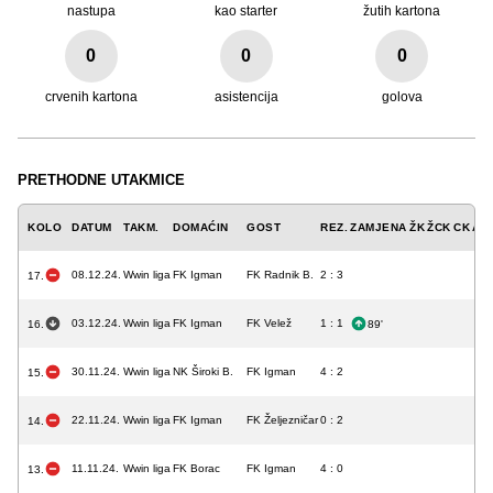
nastupa
kao starter
žutih kartona
0
0
0
crvenih kartona
asistencija
golova
PRETHODNE UTAKMICE
KOLO
DATUM
TAKM.
DOMAĆIN
GOST
REZ.
ZAMJENA
ŽK
ŽCK
CK
A
G
08.12.24.
Wwin liga
FK Igman
FK Radnik B.
2 : 3
17.
03.12.24.
Wwin liga
FK Igman
FK Velež
1 : 1
16.
89'
30.11.24.
Wwin liga
NK Široki B.
FK Igman
4 : 2
15.
22.11.24.
Wwin liga
FK Igman
FK Željezničar
0 : 2
14.
11.11.24.
Wwin liga
FK Borac
FK Igman
4 : 0
13.