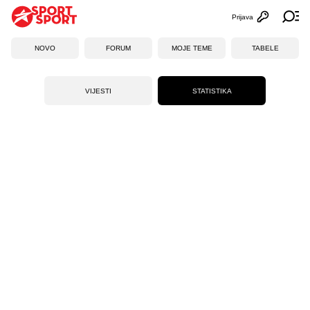
Prijava
Otvori profi
Ot
NOVO
FORUM
MOJE TEME
TABELE
VIJESTI
STATISTIKA