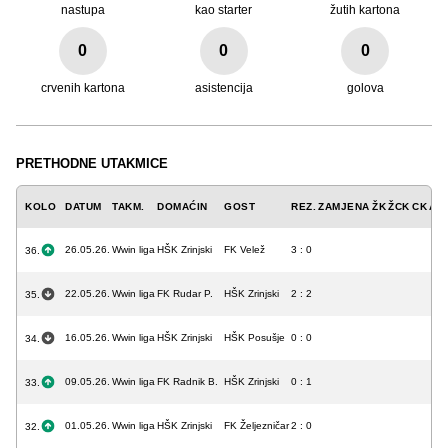
nastupa
kao starter
žutih kartona
0
0
0
crvenih kartona
asistencija
golova
PRETHODNE UTAKMICE
KOLO
DATUM
TAKM.
DOMAĆIN
GOST
REZ.
ZAMJENA
ŽK
ŽCK
CK
A
G
26.05.26.
Wwin liga
HŠK Zrinjski
FK Velež
3 : 0
36.
22.05.26.
Wwin liga
FK Rudar P.
HŠK Zrinjski
2 : 2
35.
16.05.26.
Wwin liga
HŠK Zrinjski
HŠK Posušje
0 : 0
34.
09.05.26.
Wwin liga
FK Radnik B.
HŠK Zrinjski
0 : 1
33.
01.05.26.
Wwin liga
HŠK Zrinjski
FK Željezničar
2 : 0
32.