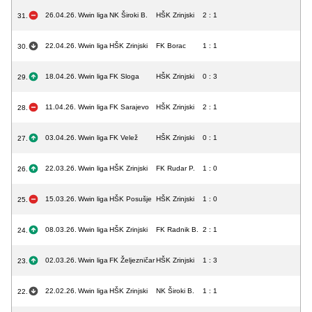
26.04.26.
Wwin liga
NK Široki B.
HŠK Zrinjski
2 : 1
31.
22.04.26.
Wwin liga
HŠK Zrinjski
FK Borac
1 : 1
30.
18.04.26.
Wwin liga
FK Sloga
HŠK Zrinjski
0 : 3
29.
11.04.26.
Wwin liga
FK Sarajevo
HŠK Zrinjski
2 : 1
28.
03.04.26.
Wwin liga
FK Velež
HŠK Zrinjski
0 : 1
27.
22.03.26.
Wwin liga
HŠK Zrinjski
FK Rudar P.
1 : 0
26.
15.03.26.
Wwin liga
HŠK Posušje
HŠK Zrinjski
1 : 0
25.
08.03.26.
Wwin liga
HŠK Zrinjski
FK Radnik B.
2 : 1
24.
02.03.26.
Wwin liga
FK Željezničar
HŠK Zrinjski
1 : 3
23.
22.02.26.
Wwin liga
HŠK Zrinjski
NK Široki B.
1 : 1
22.