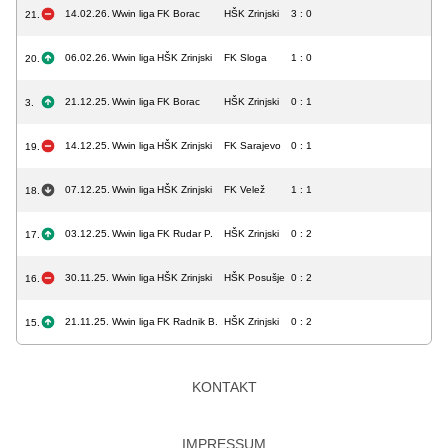
14.02.26.
Wwin liga
FK Borac
HŠK Zrinjski
3 : 0
21.
06.02.26.
Wwin liga
HŠK Zrinjski
FK Sloga
1 : 0
20.
21.12.25.
Wwin liga
FK Borac
HŠK Zrinjski
0 : 1
3.
14.12.25.
Wwin liga
HŠK Zrinjski
FK Sarajevo
0 : 1
19.
07.12.25.
Wwin liga
HŠK Zrinjski
FK Velež
1 : 1
18.
03.12.25.
Wwin liga
FK Rudar P.
HŠK Zrinjski
0 : 2
17.
30.11.25.
Wwin liga
HŠK Zrinjski
HŠK Posušje
0 : 2
16.
21.11.25.
Wwin liga
FK Radnik B.
HŠK Zrinjski
0 : 2
15.
KONTAKT
IMPRESSUM