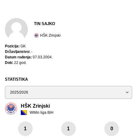
TIN SAJKO
HŠK Zrinjski
Pozicija:
GK
Državljanstvo:
-
Datum rođenja:
07.03.2004.
Dob:
22 god.
STATISTIKA
Sezona
HŠK Zrinjski
WWin liga BiH
1
1
0