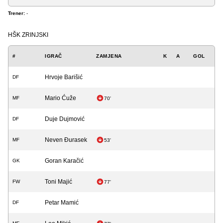
Trener:
-
HŠK ZRINJSKI
#
IGRAČ
ZAMJENA
K
A
GOL
Hrvoje Barišić
DF
Mario Ćuže
MF
70'
Duje Dujmović
DF
Neven Đurasek
MF
53'
Goran Karačić
GK
Toni Majić
FW
77'
Petar Mamić
DF