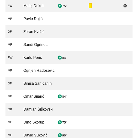
Matej Deket
FW
75'
Pavle Đajić
MF
Zoran Kvržić
DF
Sandi Ogrinec
MF
Karlo Perić
FW
84'
Ognjen Radošević
MF
Siniša Saničanin
DF
Omar Sijarić
MF
84'
Damjan Šiškovski
GK
Dino Skorup
MF
75'
David Vuković
MF
90'