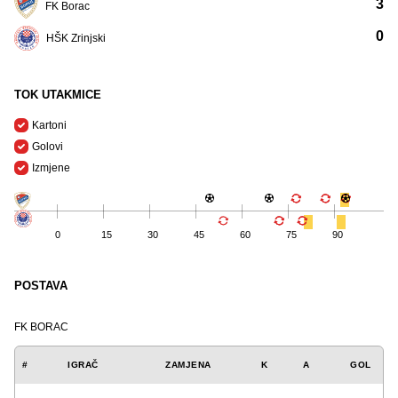
3
FK Borac
0
HŠK Zrinjski
TOK UTAKMICE
Kartoni
Golovi
Izmjene
0
15
30
45
60
75
90
POSTAVA
FK BORAC
#
IGRAČ
ZAMJENA
K
A
GOL