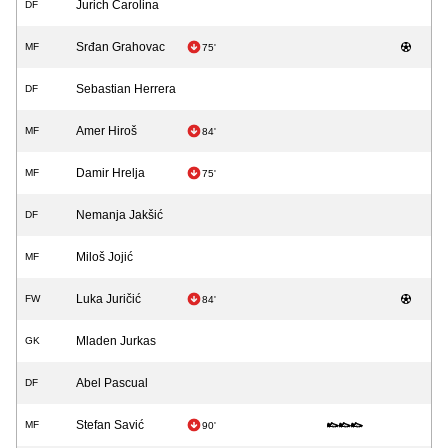
Jurich Carolina
DF
Srđan Grahovac
MF
75'
Sebastian Herrera
DF
Amer Hiroš
MF
84'
Damir Hrelja
MF
75'
Nemanja Jakšić
DF
Miloš Jojić
MF
Luka Juričić
FW
84'
Mladen Jurkas
GK
Abel Pascual
DF
Stefan Savić
MF
90'