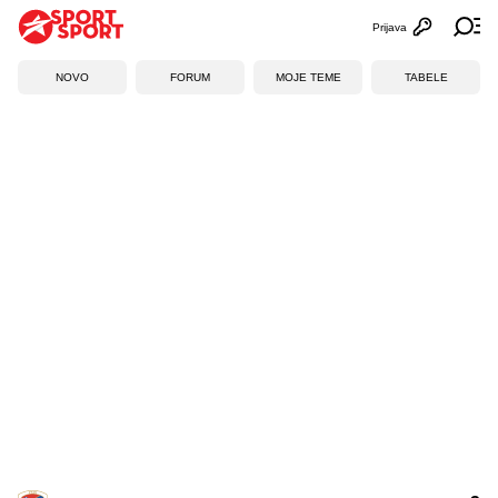
Prijava
Otvori profi
Ot
NOVO
FORUM
MOJE TEME
TABELE