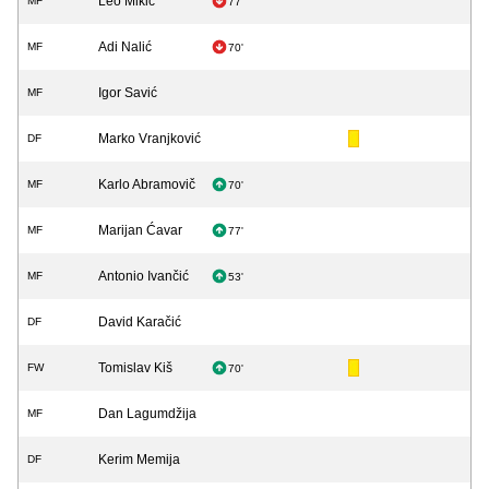
Leo Mikić
MF
77'
Adi Nalić
MF
70'
Igor Savić
MF
Marko Vranjković
DF
Karlo Abramovič
MF
70'
Marijan Ćavar
MF
77'
Antonio Ivančić
MF
53'
David Karačić
DF
Tomislav Kiš
FW
70'
Dan Lagumdžija
MF
Kerim Memija
DF