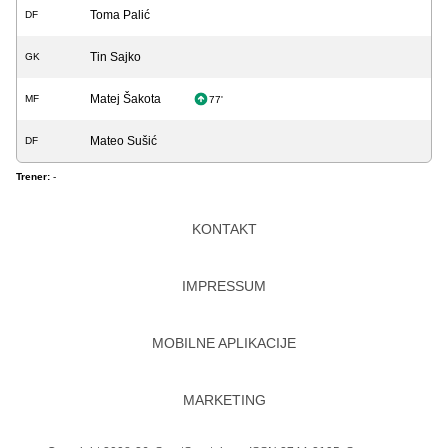
Toma Palić
DF
Tin Sajko
GK
Matej Šakota
MF
77'
Mateo Sušić
DF
Trener:
-
KONTAKT
IMPRESSUM
MOBILNE APLIKACIJE
MARKETING