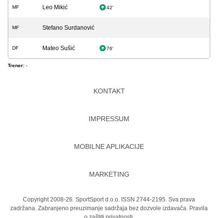
Leo Mikić
MF
42'
Stefano Surdanović
MF
Mateo Sušić
DF
76'
Trener:
-
KONTAKT
IMPRESSUM
MOBILNE APLIKACIJE
MARKETING
Copyright 2008-26. SportSport d.o.o. ISSN 2744-2195. Sva prava
zadržana. Zabranjeno preuzimanje sadržaja bez dozvole izdavača.
Pravila
o zaštiti privatnosti.