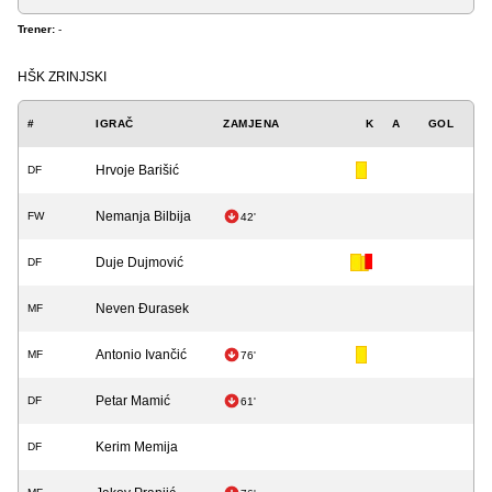
Trener:
-
HŠK ZRINJSKI
#
IGRAČ
ZAMJENA
K
A
GOL
Hrvoje Barišić
DF
Nemanja Bilbija
FW
42'
Duje Dujmović
DF
Neven Đurasek
MF
Antonio Ivančić
MF
76'
Petar Mamić
DF
61'
Kerim Memija
DF