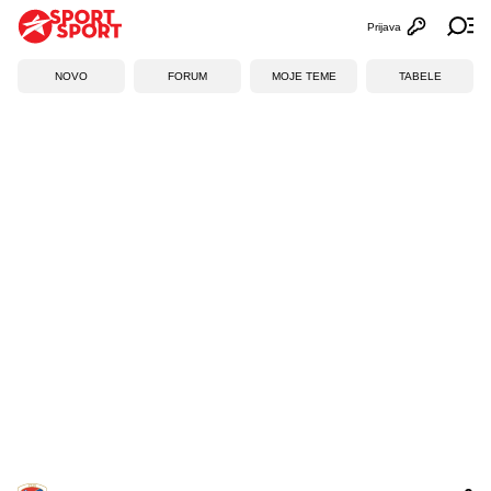
Prijava
Otvori profi
Ot
NOVO
FORUM
MOJE TEME
TABELE