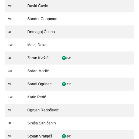
David Čavić
MF
Sander Coopman
MF
Domagoj Čulina
DF
Matej Deket
FW
Zoran Kvržić
DF
84'
Srđan Modić
GK
Sandi Ogrinec
MF
71'
Karlo Perić
FW
Ognjen Radošević
MF
Siniša Saničanin
DF
Stojan Vranješ
MF
80'