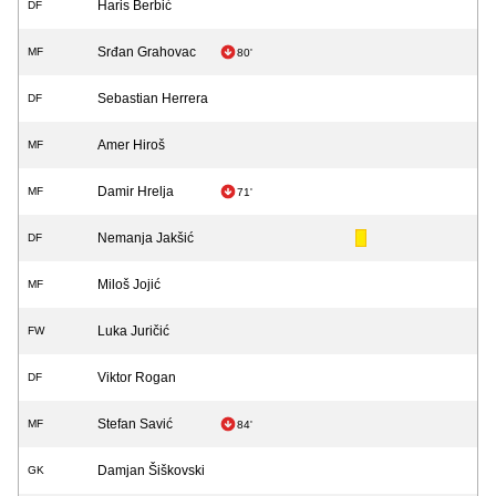
Haris Berbić
DF
Srđan Grahovac
MF
80'
Sebastian Herrera
DF
Amer Hiroš
MF
Damir Hrelja
MF
71'
Nemanja Jakšić
DF
Miloš Jojić
MF
Luka Juričić
FW
Viktor Rogan
DF
Stefan Savić
MF
84'
Damjan Šiškovski
GK