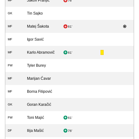
Jakov Pranjić
MF
76'
Tin Sajko
GK
Matej Šakota
MF
61'
Igor Savić
MF
Karlo Abramovič
MF
61'
Tyler Burey
FW
Marijan Ćavar
MF
Borna Filipović
MF
Goran Karačić
GK
Toni Majić
FW
61'
Ilija Mašić
DF
76'