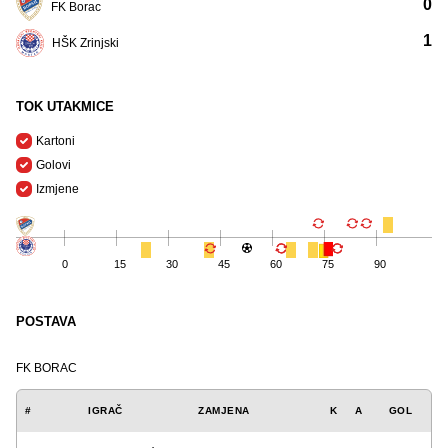
0
FK Borac
1
HŠK Zrinjski
TOK UTAKMICE
Kartoni
Golovi
Izmjene
0
15
30
45
60
75
90
POSTAVA
FK BORAC
#
IGRAČ
ZAMJENA
K
A
GOL