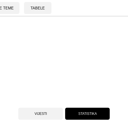
E TEME
TABELE
VIJESTI
STATISTIKA