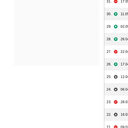
31.
17.0
30.
11.0
29.
02.0
28.
26.0
27.
22.0
26.
17.0
25.
12.0
24.
06.0
23.
28.0
22.
16.0
21.
09.0