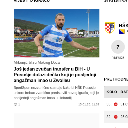
VIJESTI O IGRAČU
STATISTIKA
HŠK
7
nastupa
Mrkonjić blizu Mokrog Doca
Još jedan zvučan transfer u BiH - U
Posušje dolazi dečko koji je posljednji
PRETHODNE
angažman imao u Zwolleu
SportSport nezvanično saznaje kako bi HŠK Posušje
KOLO
DA
uskoro trebao zvanično predstaviti novog igrača, koji je
posljednji angažman imao u Holandiji.
33.
31.0
1
15.01.25. 11:37
32.
25.0