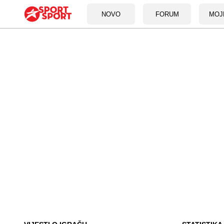
NOVO
FORUM
MOJ