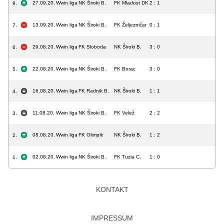
27.09.20.
Wwin liga
NK Široki B.
FK Mladost DK
2 : 1
9.
13.09.20.
Wwin liga
NK Široki B.
FK Željezničar
0 : 1
7.
29.08.20.
Wwin liga
FK Sloboda
NK Široki B.
3 : 0
6.
22.08.20.
Wwin liga
NK Široki B.
FK Borac
3 : 0
5.
16.08.20.
Wwin liga
FK Radnik B.
NK Široki B.
1 : 1
4.
11.08.20.
Wwin liga
NK Široki B.
FK Velež
2 : 2
3.
08.08.20.
Wwin liga
FK Olimpik
NK Široki B.
1 : 2
2.
02.08.20.
Wwin liga
NK Široki B.
FK Tuzla C.
1 : 0
1.
KONTAKT
IMPRESSUM