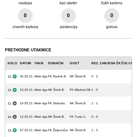
nastupa
kao starter
žutih kartona
0
0
0
crvenih kartona
asistencija
golova
PRETHODNE UTAKMICE
KOLO
DATUM
TAKM.
DOMAĆIN
GOST
REZ.
ZAMJENA
ŽK
ŽCK
CK
A
30.05.21.
Wwin liga
FK Radnik B.
NK Široki B.
0 : 2
33.
23.05.21.
Wwin liga
NK Široki B.
FK Mladost DK
1 : 0
32.
16.05.21.
Wwin liga
FK Sloboda
NK Široki B.
1 : 1
31.
12.05.21.
Wwin liga
NK Široki B.
FK Tuzla C.
0 : 0
30.
07.05.21.
Wwin liga
FK Željezničar
NK Široki B.
1 : 3
29.