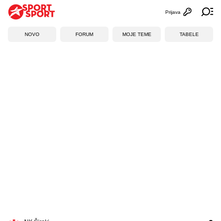
Prijava
Otvori profi
Ot
NOVO
FORUM
MOJE TEME
TABELE