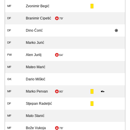
Zvonimir Begić
MF
Branimir Cipetić
DF
79'
Dino Ćorić
DF
Marko Jurić
DF
Alen Jurilj
FW
64'
Mateo Marić
MF
Dario Miškić
GK
Marko Pervan
MF
90'
Stjepan Radeljić
DF
Mato Stanić
MF
Bože Vukoja
MF
78'