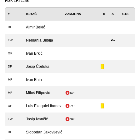
HŠK ZRINJSKI
#
IGRAČ
ZAMJENA
K
A
GOL
Almir Bekić
DF
Nemanja Bilbija
FW
Ivan Brkić
GK
Josip Ćorluka
DF
Ivan Enin
MF
Miloš Filipović
MF
62'
Luis Ezequiel Ibanez
DF
71'
Josip Ivančić
FW
39'
Slobodan Jakovljević
DF