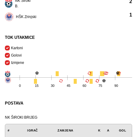
NK Široki
2
B.
1
HŠK Zrinjski
TOK UTAKMICE
Kartoni
Golovi
Izmjene
0
15
30
45
60
75
90
POSTAVA
NK ŠIROKI BRIJEG
#
IGRAČ
ZAMJENA
K
A
GOL