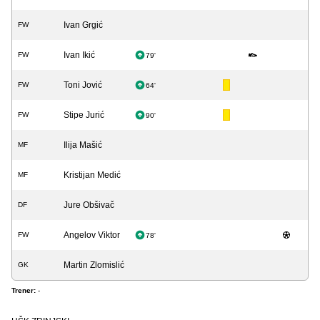
Ivan Grgić
FW
Ivan Ikić
FW
79'
Toni Jović
FW
64'
Stipe Jurić
FW
90'
Ilija Mašić
MF
Kristijan Medić
MF
Jure Obšivač
DF
Angelov Viktor
FW
78'
Martin Zlomislić
GK
Trener:
-