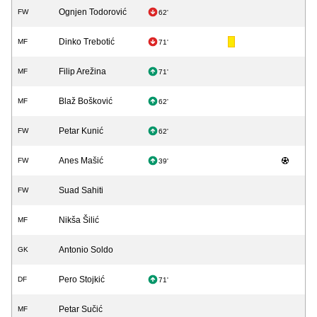
Ognjen Todorović
FW
62'
Dinko Trebotić
MF
71'
Filip Arežina
MF
71'
Blaž Bošković
MF
62'
Petar Kunić
FW
62'
Anes Mašić
FW
39'
Suad Sahiti
FW
Nikša Šilić
MF
Antonio Soldo
GK
Pero Stojkić
DF
71'
Petar Sučić
MF