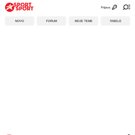
Prijava
Otvori profi
Ot
NOVO
FORUM
MOJE TEME
TABELE