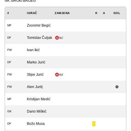
NK ŠIROKI BRIJEG
#
IGRAČ
ZAMJENA
K
A
GOL
Zvonimir Begić
MF
Tomislav Čuljak
DF
81'
Ivan Ikić
FW
Marko Jurić
DF
Stipe Jurić
FW
64'
Alen Jurilj
FW
Kristijan Medić
MF
Dario Miškić
GK
Božo Musa
DF