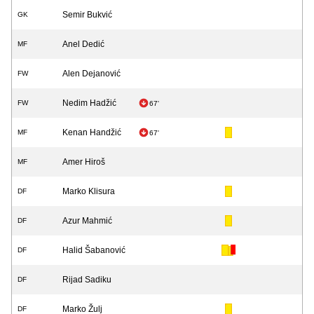
Semir Bukvić
GK
Anel Dedić
MF
Alen Dejanović
FW
Nedim Hadžić
FW
67'
Kenan Handžić
MF
67'
Amer Hiroš
MF
Marko Klisura
DF
Azur Mahmić
DF
Halid Šabanović
DF
Rijad Sadiku
DF
Marko Žulj
DF