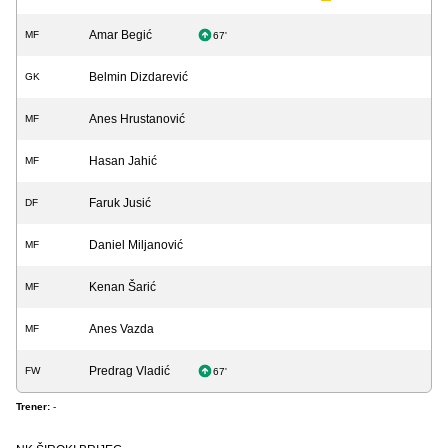
Amar Begić
MF
67'
Belmin Dizdarević
GK
Anes Hrustanović
MF
Hasan Jahić
MF
Faruk Jusić
DF
Daniel Miljanović
MF
Kenan Šarić
MF
Anes Vazda
MF
Predrag Vladić
FW
67'
Trener:
-