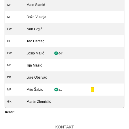
Mato Stanić
MF
Bože Vukoja
MF
Ivan Grgić
FW
Teo Herceg
DF
Josip Majić
FW
64'
Ilija Mašić
MF
Jure Obšivač
DF
Mijo Šabić
MF
81'
Martin Zlomislić
GK
Trener:
-
KONTAKT