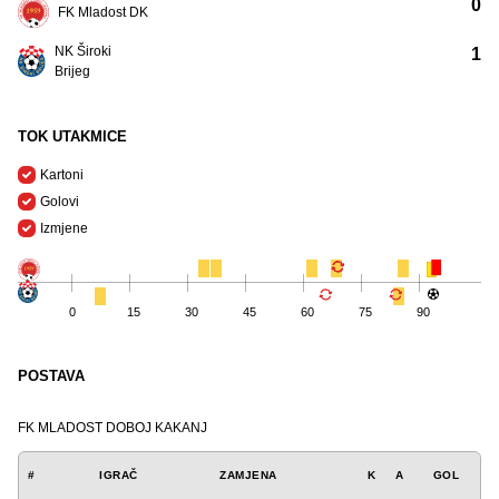
0
FK Mladost DK
NK Široki
1
Brijeg
TOK UTAKMICE
Kartoni
Golovi
Izmjene
0
15
30
45
60
75
90
POSTAVA
FK MLADOST DOBOJ KAKANJ
#
IGRAČ
ZAMJENA
K
A
GOL