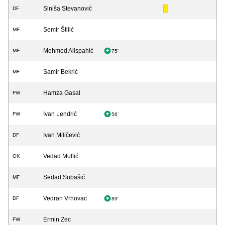
Siniša Stevanović
DF
Semir Štilić
MF
Mehmed Alispahić
MF
75'
Samir Bekrić
MF
Hamza Gasal
FW
Ivan Lendrić
FW
56'
Ivan Miličević
DF
Vedad Muftić
GK
Sedad Subašić
MF
Vedran Vrhovac
DF
89'
Ermin Zec
FW