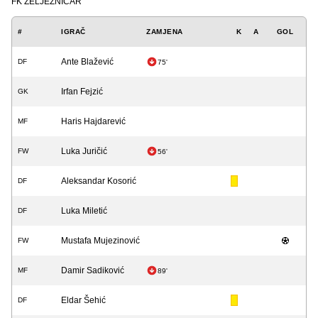
FK ŽELJEZNIČAR
#
IGRAČ
ZAMJENA
K
A
GOL
Ante Blažević
DF
75'
Irfan Fejzić
GK
Haris Hajdarević
MF
Luka Juričić
FW
56'
Aleksandar Kosorić
DF
Luka Miletić
DF
Mustafa Mujezinović
FW
Damir Sadiković
MF
89'
Eldar Šehić
DF