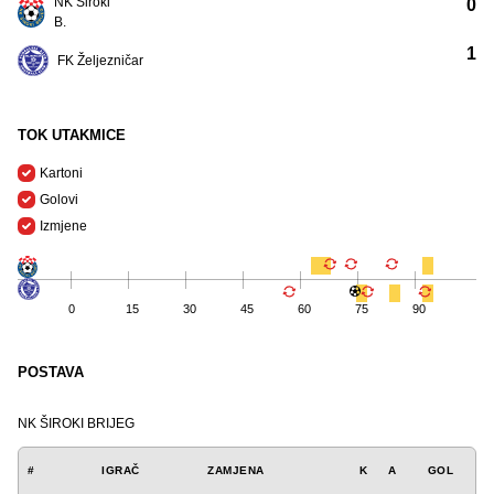
NK Široki
0
B.
1
FK Željezničar
TOK UTAKMICE
Kartoni
Golovi
Izmjene
0
15
30
45
60
75
90
POSTAVA
NK ŠIROKI BRIJEG
#
IGRAČ
ZAMJENA
K
A
GOL