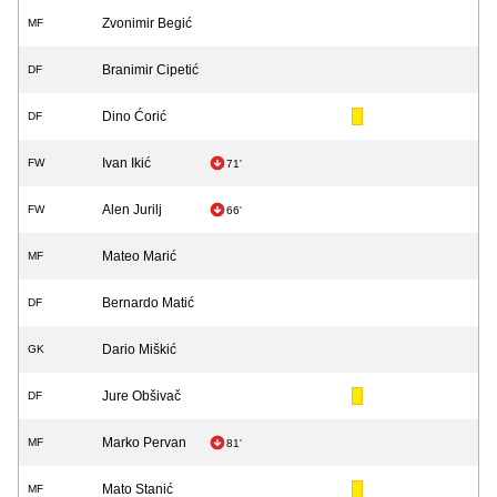
Zvonimir Begić
MF
Branimir Cipetić
DF
Dino Ćorić
DF
Ivan Ikić
FW
71'
Alen Jurilj
FW
66'
Mateo Marić
MF
Bernardo Matić
DF
Dario Miškić
GK
Jure Obšivač
DF
Marko Pervan
MF
81'
Mato Stanić
MF