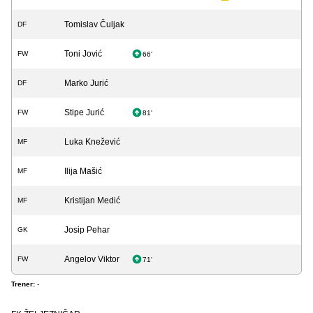
Tomislav Čuljak
DF
Toni Jović
FW
66'
Marko Jurić
DF
Stipe Jurić
FW
81'
Luka Knežević
MF
Ilija Mašić
MF
Kristijan Medić
MF
Josip Pehar
GK
Angelov Viktor
FW
71'
Trener:
-