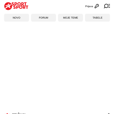
Prijava
Otvori profi
Ot
NOVO
FORUM
MOJE TEME
TABELE