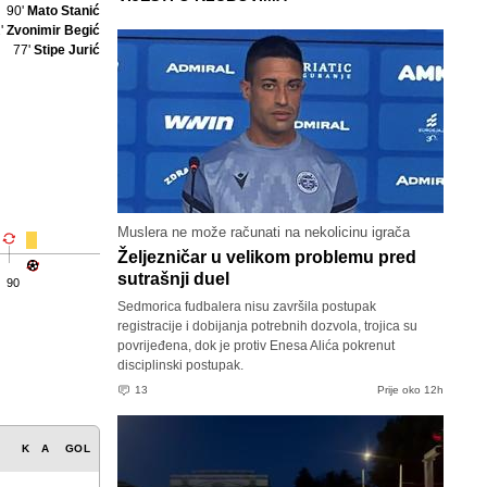
90'
Mato Stanić
'
Zvonimir Begić
77'
Stipe Jurić
Muslera ne može računati na nekolicinu igrača
Željezničar u velikom problemu pred
sutrašnji duel
90
Sedmorica fudbalera nisu završila postupak
registracije i dobijanja potrebnih dozvola, trojica su
povrijeđena, dok je protiv Enesa Alića pokrenut
disciplinski postupak.
13
Prije oko 12h
K
A
GOL