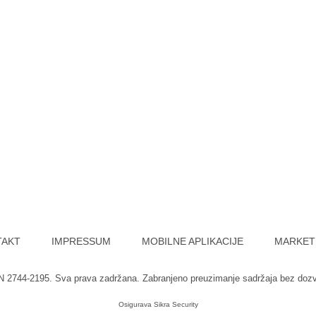
TAKT
IMPRESSUM
MOBILNE APLIKACIJE
MARKET
SN 2744-2195. Sva prava zadržana. Zabranjeno preuzimanje sadržaja bez doz
Osigurava
Sikra Security