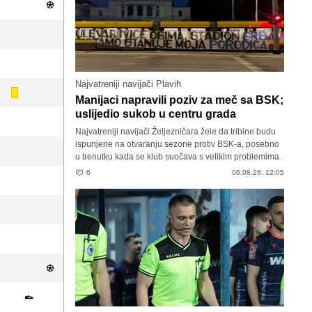
Najvatreniji navijači Plavih
Manijaci napravili poziv za meč sa BSK;
uslijedio sukob u centru grada
Najvatreniji navijači Željezničara žele da tribine budu
ispunjene na otvaranju sezone protiv BSK-a, posebno
u trenutku kada se klub suočava s velikim problemima.
6
06.08.26. 12:05