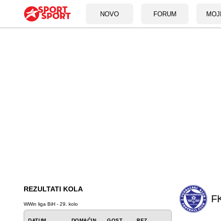
NOVO
FORUM
MOJ
REZULTATI KOLA
FK
WWin liga BiH - 29. kolo
DATUM
DOMAĆIN
GOST
REZ