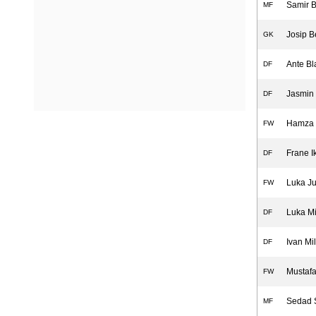
Samir B
MF
Josip B
GK
Ante Bl
DF
Jasmin 
DF
Hamza 
FW
Frane I
DF
Luka Ju
FW
Luka Mi
DF
Ivan Mil
DF
Mustafa
FW
Sedad 
MF