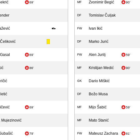
ekrić
Zvonimir Begić
MF
69'
90'
ender
Tomislav Čuljak
DF
ažević
Ivan Ikić
FW
Čeliković
Marko Jurić
DF
Gasal
Alen Jurilj
FW
69'
59'
kić
Kristijan Medić
MF
86'
90'
ričić
Dario Miškić
GK
letić
Božo Musa
DF
ičević
Mijo Šabić
MF
69'
59'
 Mujezinović
Mato Stanić
MF
Subašić
Mateusz Zachara
FW
79'
81'