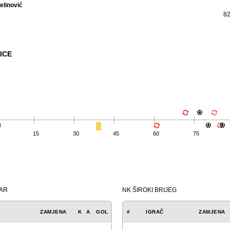
elinović
82
ICE
g
15
30
45
60
75
ČAR
NK ŠIROKI BRIJEG
ZAMJENA
K
A
GOL
#
IGRAČ
ZAMJENA