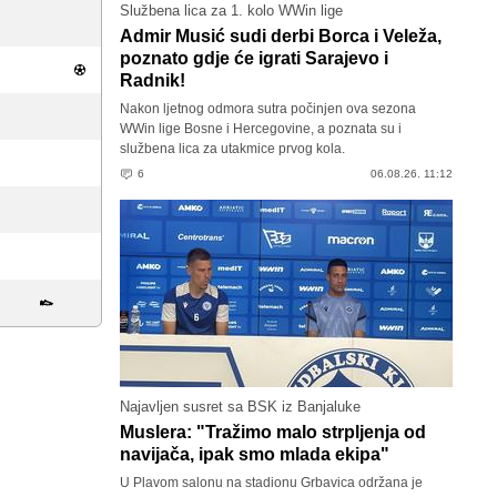
Službena lica za 1. kolo WWin lige
Admir Musić sudi derbi Borca i Veleža,
poznato gdje će igrati Sarajevo i
Radnik!
Nakon ljetnog odmora sutra počinjen ova sezona
WWin lige Bosne i Hercegovine, a poznata su i
službena lica za utakmice prvog kola.
6
06.08.26. 11:12
Najavljen susret sa BSK iz Banjaluke
Muslera: "Tražimo malo strpljenja od
navijača, ipak smo mlada ekipa"
U Plavom salonu na stadionu Grbavica održana je