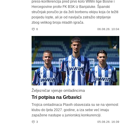
press-konferencija pred prvo kolo WWin lige Bosne i
Hercegovine protiv FK BSK iz Banjaluke. Španski
stručnjak poručio je da želi borbenu ekipu koja će težiti
posjedu lopte, ali je od navijača zatražio strpljenje
zbog velikog broja mladih igrača.
6
06.08.26. 10:04
Željezničar vjeruje omladincima
Tri potpisa na Grbavici
Trojica omladinaca Plavih obavezala su se na vjernost
klubu do ljeta 2027. godine, a iza sebe već imaju
zapažene nastupe u juniorskoj konkurenciji.
3
05.08.26. 16:39