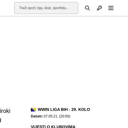
Otvori profil
Pretraga
Otvori
WWIN LIGA BIH - 29. KOLO
roki
Datum:
07.05.21. (20:00)
g
VIJESTI O KLUBOVIMA