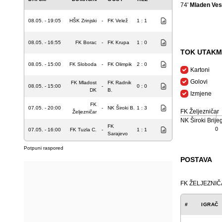
74'
Mladen Ves
08.05. - 19:05
HŠK Zrinjski
-
FK Velež
1 : 1
08.05. - 16:55
FK Borac
-
FK Krupa
1 : 0
TOK UTAKM
08.05. - 15:00
FK Sloboda
-
FK Olimpik
2 : 0
Kartoni
Golovi
FK Mladost
FK Radnik
08.05. - 15:00
-
0 : 0
DK
B.
Izmjene
FK
07.05. - 20:00
-
NK Široki B.
1 : 3
FK Željezničar
Željezničar
NK Široki Brije
FK
0
07.05. - 16:00
FK Tuzla C.
-
1 : 1
Sarajevo
Potpuni raspored
POSTAVA
FK ŽELJEZNI
#
IGRAČ