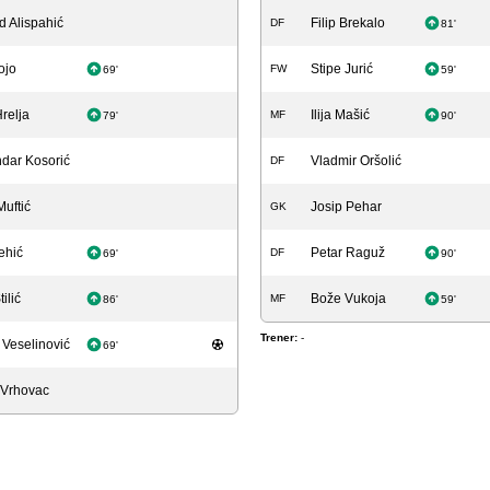
 Alispahić
Filip Brekalo
DF
81'
ojo
Stipe Jurić
FW
69'
59'
relja
Ilija Mašić
MF
79'
90'
dar Kosorić
Vladmir Oršolić
DF
uftić
Josip Pehar
GK
ehić
Petar Raguž
DF
69'
90'
ilić
Bože Vukoja
MF
86'
59'
Trener:
-
Veselinović
69'
 Vrhovac