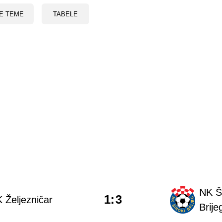
E TEME
TABELE
NK Ši
1
:
3
 Željezničar
Brije