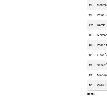
Mehmed
MF
Petar B
MF
Damir H
FW
Aleksan
DF
Vedad M
GK
Eldar Š
DF
Semir Št
MF
Mladen 
MF
Vedran
DF
Trener:
-