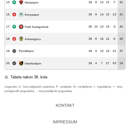
15.
38
9
14
15
-7
41
Hatayspor
16.
38
9
14
15
-13
41
Konyaspor
17.
38
10
10
18
-3
40
Fatih Karagumruk
18.
38
8
16
14
-6
40
Ankaragucu
19.
Pendikspor
38
9
10
19
-31
37
20.
38
4
7
27
-53
19
Istanbulspor
Tabela nakon 38. kola
Legenda: U - broj odigranih utakmica, P - pobjede, N - neriješeno, I - Izgubljene, + - broj
postignutih pogodaka, - - broj primljenih pogodaka.
KONTAKT
IMPRESSUM