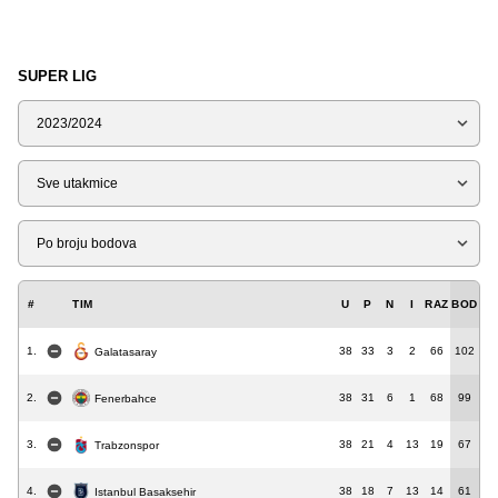
SUPER LIG
Sezona
Tip
Liga
#
TIM
U
P
N
I
RAZ
BOD
1.
38
33
3
2
66
102
Galatasaray
2.
38
31
6
1
68
99
Fenerbahce
3.
38
21
4
13
19
67
Trabzonspor
4.
38
18
7
13
14
61
Istanbul Basaksehir