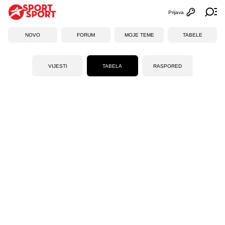
Prijava
Otvori profi
Ot
NOVO
FORUM
MOJE TEME
TABELE
VIJESTI
TABELA
RASPORED