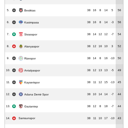
5.
38
16
8
14
5
56
Besiktas
6.
38
16
8
14
-3
56
Kasimpasa
7.
38
14
12
12
-7
54
Sivasspor
8.
38
12
16
10
3
52
Alanyaspor
9.
38
14
8
16
-10
50
Rizespor
10.
38
12
13
13
-5
49
Antalyaspor
11.
38
11
12
15
-13
45
Kayserispor
12.
38
10
14
14
-7
44
Adana Demir Spor
13.
38
12
8
18
-7
44
Gaziantep
14.
Samsunspor
38
11
10
17
-10
43